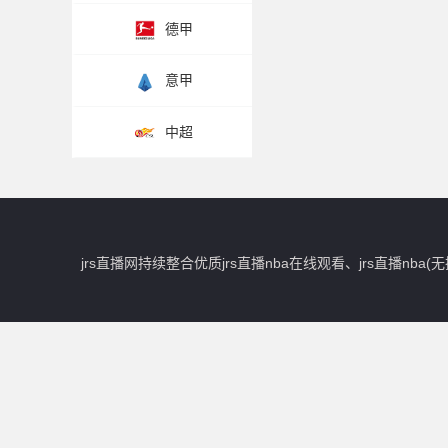
德甲
意甲
中超
jrs直播网持续整合优质jrs直播nba在线观看、jrs直