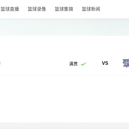
篮球直播
篮球录像
篮球集锦
篮球新闻
VS
杯
满贯