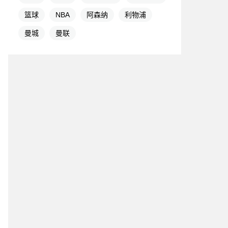
篮球
NBA
阿森纳
利物浦
曼城
曼联