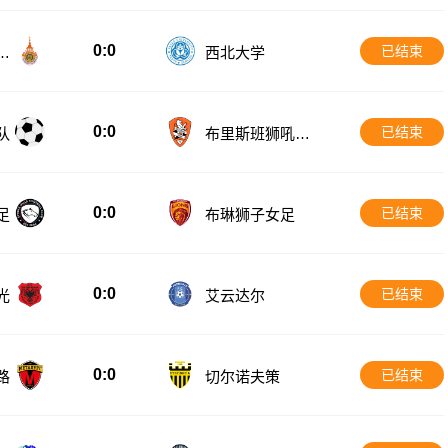
0:0
已结束
大
西北大学
0:0
已结束
队
布里斯班狮吼青
年队
0:0
已结束
足
布琳狮子女足
0:0
已结束
光
艾云达尔
0:0
已结束
路
切尔诺夫策