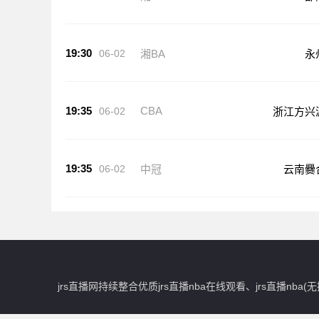
19:30
06-02
湘BA
永
19:35
CBA
06-02
浙江方兴
19:35
06-02
中冠
云南爨
jrs直播网持续整合优质jrs直播nba在线观看、jrs直