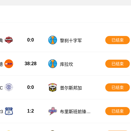
0:0
已结束
典
黎刹十字军
38:28
已结束
德
库拉坎
0:0
已结束
C
普尔斯邦加
1:2
已结束
3
布里斯班前锋U2
3