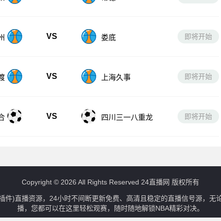
VS
即将开始
州
娄底
VS
即将开始
渡
上海久事
VS
即将开始
合
四川三一八重龙
Copyright © 2026 All Rights Reserved 24直播网 版权所有
播nba(无插件)直播资源，24小时不间断更新免费、高清且稳定的直播信号源
播，您都可以在这里轻松观赛，随时随地解锁NBA精彩对决。