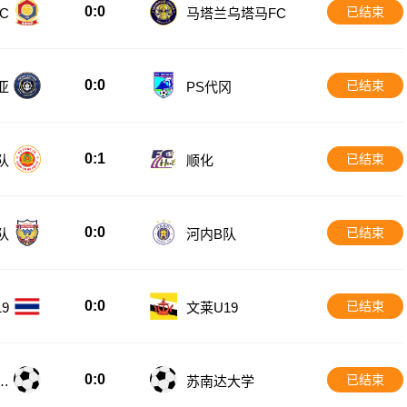
0:0
已结束
C
马塔兰乌塔马FC
0:0
已结束
亚
PS代冈
0:1
已结束
队
顺化
0:0
已结束
队
河内B队
0:0
已结束
9
文莱U19
0:0
已结束
大
苏南达大学