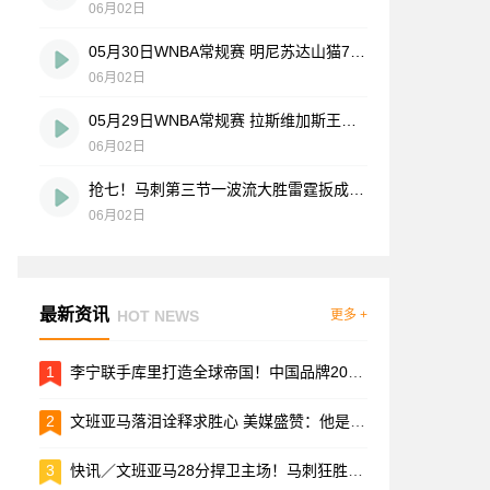
06月02日
05月30日WNBA常规赛 明尼苏达山猫79-58芝加哥天空 全场集锦
06月02日
05月29日WNBA常规赛 拉斯维加斯王牌87-95达拉斯飞翼 全场集锦
06月02日
抢七！马刺第三节一波流大胜雷霆扳成3-3 文班28+10 SGA18中6
06月02日
最新资讯
HOT NEWS
更多 +
1
李宁联手库里打造全球帝国！中国品牌20年NBA猎星史全解析
2
文班亚马落泪诠释求胜心 美媒盛赞：他是篮球运动最纯粹的美好
3
快讯／文班亚马28分捍卫主场！马刺狂胜27分拖雷霆进抢七