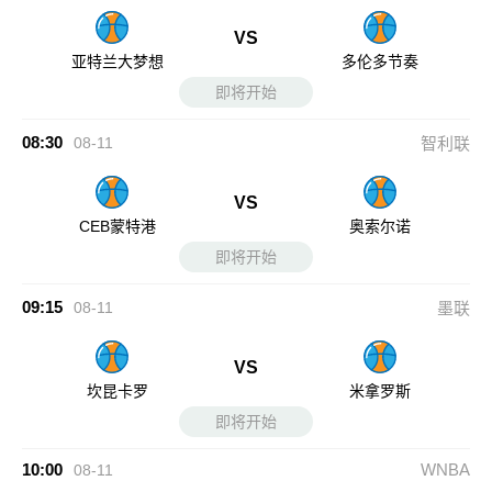
VS
亚特兰大梦想
多伦多节奏
即将开始
08:30
08-11
智利联
VS
CEB蒙特港
奥索尔诺
即将开始
09:15
08-11
墨联
VS
坎昆卡罗
米拿罗斯
即将开始
10:00
WNBA
08-11