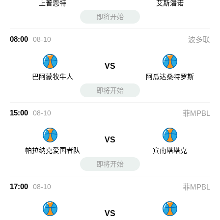
上普恩特
艾斯潘诺
即将开始
08:00
08-10
波多联
VS
巴阿蒙牧牛人
阿瓜达桑特罗斯
即将开始
15:00
08-10
菲MPBL
VS
帕拉纳克爱国者队
宾南塔塔克
即将开始
17:00
08-10
菲MPBL
VS