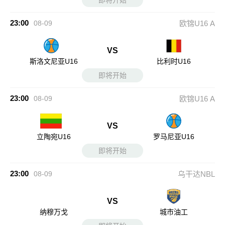
即将开始
23:00
08-09
欧锦U16 A
VS
斯洛文尼亚U16
比利时U16
即将开始
23:00
08-09
欧锦U16 A
VS
立陶宛U16
罗马尼亚U16
即将开始
23:00
08-09
乌干达NBL
VS
纳穆万戈
城市油工