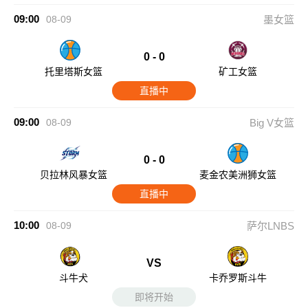
09:00
08-09
墨女篮
0 - 0
托里塔斯女篮
矿工女篮
直播中
09:00
08-09
Big V女篮
0 - 0
贝拉林风暴女篮
麦金农美洲狮女篮
直播中
10:00
08-09
萨尔LNBS
VS
斗牛犬
卡乔罗斯斗牛
即将开始