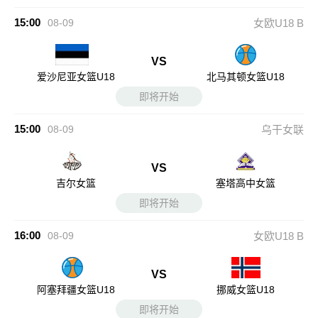
15:00
08-09
女欧U18 B
VS
爱沙尼亚女篮U18
北马其顿女篮U18
即将开始
15:00
08-09
乌干女联
VS
吉尔女篮
塞塔高中女篮
即将开始
16:00
08-09
女欧U18 B
VS
阿塞拜疆女篮U18
挪威女篮U18
即将开始