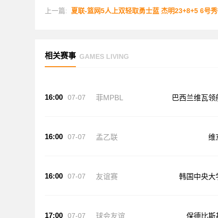
上一篇:
夏联-篮网5人上双轻取勇士蓝 杰明23+8+5 6号秀布朗10
相关赛事
GAMES LIVING
16:00
07-07
菲MPBL
巴西兰维瓦领
16:00
07-07
孟乙联
维
16:00
07-07
友谊赛
韩国中央大
17:00
07-07
球会友谊
保德比斯