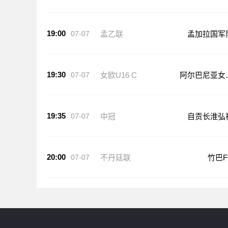
19:00
07-07
孟乙联
孟加拉国军
19:30
07-07
女欧U16 C
阿尔巴尼亚女
U16
19:35
07-07
中冠
自贡长淮弘
20:00
07-07
不丹廷联
竹巴F