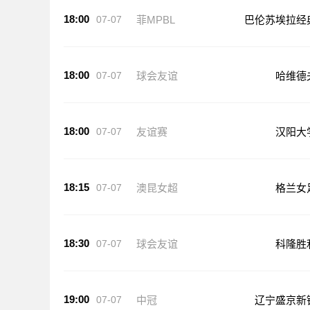
18:00
07-07
菲MPBL
巴伦苏埃拉经
18:00
07-07
球会友谊
哈维德
18:00
07-07
友谊赛
汉阳大
18:15
07-07
澳昆女超
格兰女
18:30
07-07
球会友谊
科隆胜
19:00
07-07
中冠
辽宁盛京新