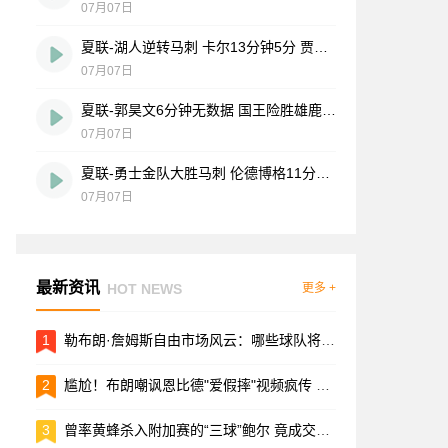
07月07日
夏联-湖人逆转马刺 卡尔13分钟5分 贾科比·吉莱斯皮19分6助
07月07日
夏联-郭昊文6分钟无数据 国王险胜雄鹿 7号秀阿卡夫22分
07月07日
夏联-勇士金队大胜马刺 伦德博格11分8板2帽 李贤重11分
07月07日
最新资讯
HOT NEWS
更多 +
1
勒布朗·詹姆斯自由市场风云：哪些球队将豪掷千金招揽传奇巨星？
2
尴尬！布朗嘲讽恩比德"爱假摔"视频疯传 网友调侃：两月后竟成队友
3
曾率黄蜂杀入附加赛的“三球”鲍尔 竟成交易筹码