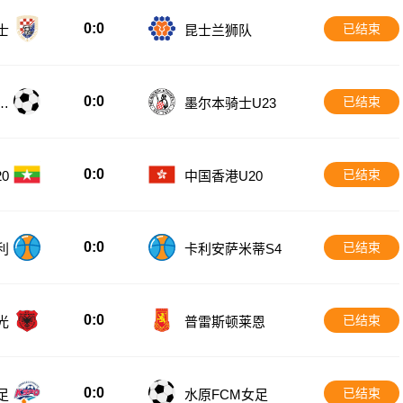
0:0
已结束
士
昆士兰狮队
0:0
已结束
U
墨尔本骑士U23
0:0
已结束
0
中国香港U20
0:0
已结束
利
卡利安萨米蒂S4
0:0
已结束
光
普雷斯顿莱恩
0:0
已结束
足
水原FCM女足