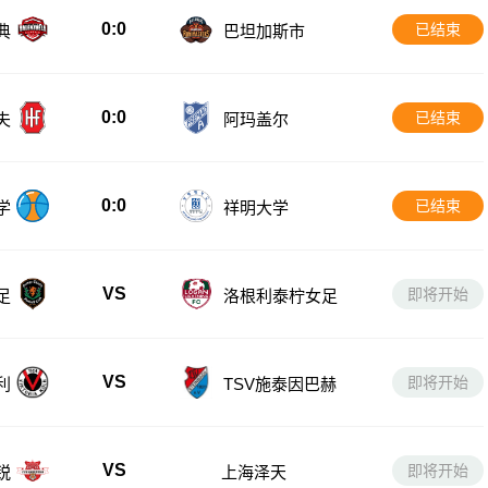
0:0
已结束
典
巴坦加斯市
0:0
已结束
夫
阿玛盖尔
0:0
已结束
学
祥明大学
VS
即将开始
足
洛根利泰柠女足
VS
即将开始
利
TSV施泰因巴赫
VS
即将开始
锐
上海泽天