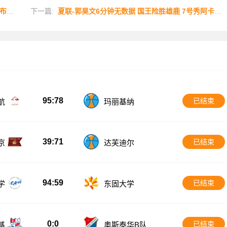
+4
下一篇:
夏联-郭昊文6分钟无数据 国王险胜雄鹿 7号秀阿卡夫22分
95:78
已结束
航
玛丽基纳
39:71
已结束
京
达芙迪尔
94:59
已结束
学
东固大学
0:0
已结束
基
奥斯泰华B队