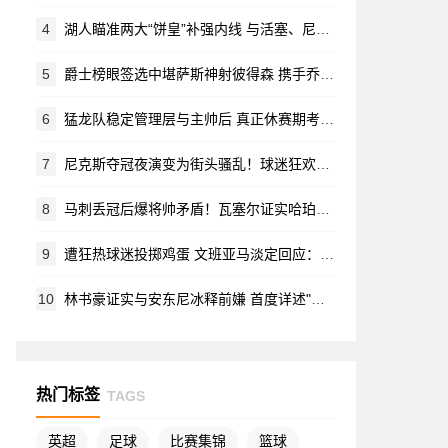
4
湖人瞄准两大“饼皇”补强内线 与活塞、尼克斯争夺冠军中锋
5
爵士榜眼签选中堪萨斯神射彼得森 携手乔治打造未来黄金后场
6
猛龙队稳定管理层与主帅后 真正休赛期考验方才开始
7
尼克斯夺冠夜演变为街头骚乱！球迷狂欢失控 砸车画面全网疯传
8
马刺丢冠后爆将帅矛盾！瓦塞尔证实哈珀不满角色定位与出场时间
9
遭狂热球迷投掷鸡蛋 文班亚马淡定回应：专注G5才是关键
10
林书豪证实与安东尼冰释前嫌 首度详述"林疯狂"离队真相
热门标签
TAGS
英超
足球
比赛集锦
篮球