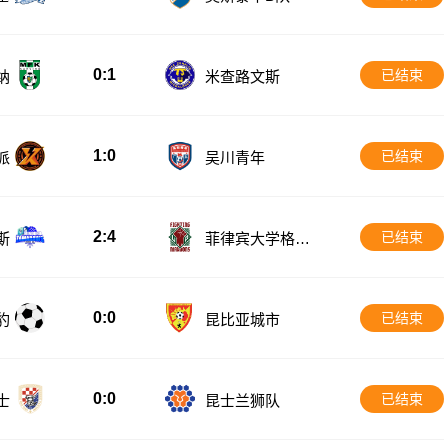
0:1
已结束
纳
米查路文斯
1:0
已结束
派
吴川青年
2:4
已结束
斯
菲律宾大学格斗
马鲁
0:0
已结束
豹
昆比亚城市
0:0
已结束
士
昆士兰狮队