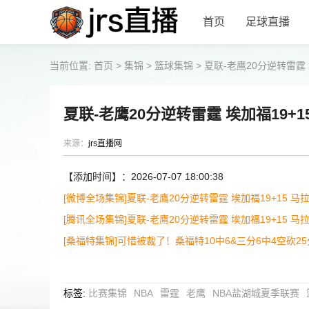
首页
足球直播
当前位置:
首页
>
集锦
>
篮球集锦
>
夏联-老鹰20分逆转雷霆 
夏联-老鹰20分逆转雷霆 埃加福19+1
来源：
jrs直播网
【添加时间】：2026-07-07 18:00:38
[微博全场集锦]夏联-老鹰20分逆转雷霆 埃加福19+15 马拉
[腾讯全场集锦]夏联-老鹰20分逆转雷霆 埃加福19+15 马拉
[桑福特集锦]可惜被裁了！桑福特10中6&三分6中4空砍25
标签
:
比赛集锦
NBA
雷霆
老鹰
NBA盐湖城夏季联赛