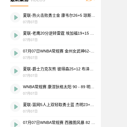
夏联-热火击败勇士金 康韦尔26+5 琼斯9中1 奥尔布里奇21+6
07月07日
夏联-老鹰20分逆转雷霆 埃加福19+15 马拉9中3&4帽5失误
07月07日
07月07日WNBA常规赛 金州女武神62-49华盛顿神秘人 全场集锦
07月07日
夏联-爵士力克灰熊 彼得森25+12 布泽尔18+7 科沃德23分
07月07日
WNBA常规赛 康涅狄格太阳 90 - 89 明尼苏达山猫 全场集锦
07月07日
夏联-篮网5人上双轻取勇士蓝 杰明23+8+5 6号秀布朗10+4
07月07日
07月07日WNBA常规赛 西雅图风暴 82 - 64 洛杉矶火花