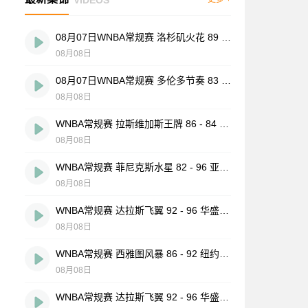
08月07日WNBA常规赛 洛杉矶火花 89 - 82 明尼苏达山猫 全场集锦
08月08日
08月07日WNBA常规赛 多伦多节奏 83 - 97 波特兰火焰 集锦
08月08日
WNBA常规赛 拉斯维加斯王牌 86 - 84 印第安纳狂热 全场集锦
08月08日
WNBA常规赛 菲尼克斯水星 82 - 96 亚特兰大梦想 全场集锦
08月08日
WNBA常规赛 达拉斯飞翼 92 - 96 华盛顿神秘人 全场集锦
08月08日
WNBA常规赛 西雅图风暴 86 - 92 纽约自由人 全场集锦
08月08日
WNBA常规赛 达拉斯飞翼 92 - 96 华盛顿神秘人 全场集锦