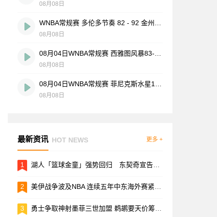
08月08日
WNBA常规赛 多伦多节奏 82 - 92 金州女武神 全场集锦
08月08日
08月04日WNBA常规赛 西雅图风暴83-95纽约自由人 全场集锦
08月08日
08月04日WNBA常规赛 菲尼克斯水星106-101芝加哥天空 全场集锦
08月08日
最新资讯
HOT NEWS
更多 +
1
湖人「篮球金童」强势回归 东契奇宣告伤势100%复原
2
美伊战争波及NBA 连续五年中东海外赛紧急叫停
3
勇士争取神射墨菲三世加盟 鹈鹕要天价筹码谈判闹僵