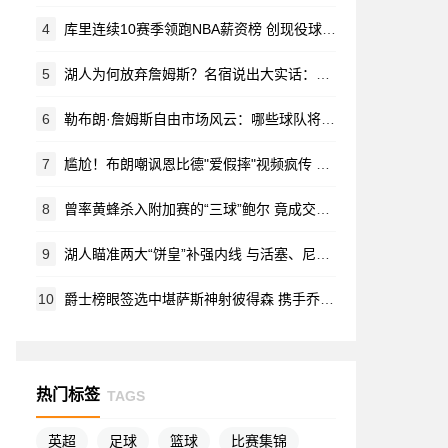
4
库里连续10赛季领跑NBA薪资榜 创现役球员名人堂特展纪录
5
湖人为何放弃詹姆斯？名宿说出大实话：再拼一年还是止步次轮
6
勒布朗·詹姆斯自由市场风云：哪些球队将豪掷千金招揽传奇巨星？
7
尴尬！布朗嘲讽恩比德"爱假摔"视频疯传 网友调侃：两月后竟成队友
8
曾率黄蜂杀入附加赛的“三球”鲍尔 竟成交易筹码
9
湖人瞄准两大“饼皇”补强内线 与活塞、尼克斯争夺冠军中锋
10
爵士榜眼签选中堪萨斯神射彼得森 携手乔治打造未来黄金后场
热门标签
TAGS
英超
足球
篮球
比赛集锦