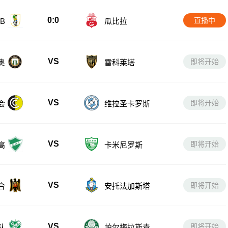
0:0
直播中
B
瓜比拉
VS
即将开始
奥
雷科莱塔
VS
即将开始
会
维拉圣卡罗斯
VS
即将开始
高
卡米尼罗斯
VS
即将开始
合
安托法加斯塔
VS
即将开始
队
帕尔梅拉斯青年