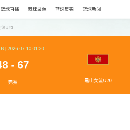
篮球直播
篮球录像
篮球集锦
篮球新闻
篮U20
 B
|
2026-07-10 01:30
48 - 67
黑山女篮U20
完赛