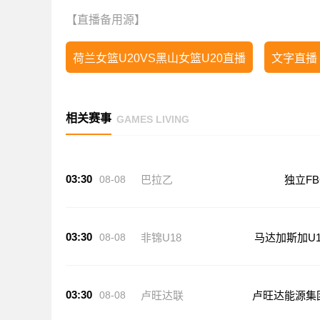
【直播备用源】
荷兰女篮U20VS黑山女篮U20直播
文字直播
相关赛事
GAMES LIVING
03:30
08-08
巴拉乙
独立FB
03:30
08-08
非锦U18
马达加斯加U1
03:30
08-08
卢旺达联
卢旺达能源集