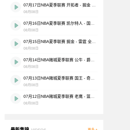
07月17日NBA夏季联赛 开拓者 - 掘金 全场录像
08月08日
07月16日NBA夏季联赛 凯尔特人 - 国王 全场录像
08月08日
07月15日NBA夏季联赛 掘金 - 雷霆 全场录像
08月08日
07月14日NBA赌城夏季联赛 公牛 - 爵士 全场录像
08月08日
07月13日NBA赌城夏季联赛 国王 - 奇才 全场录像
08月08日
07月12日NBA赌城夏季联赛 老鹰 - 篮网 全场录像
08月08日
最新集锦
VIDEOS
更多 +