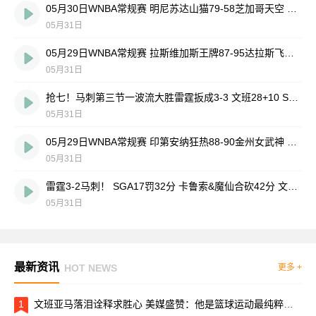
05月30日WNBA常规赛 明尼苏达山猫79-58芝加哥天空 全场集锦
05月31日
05月29日WNBA常规赛 拉斯维加斯王牌87-95达拉斯飞翼 全场集锦
05月31日
抢七！马刺第三节一波流大胜雷霆扳成3-3 文班28+10 SGA18中6
05月31日
05月29日WNBA常规赛 印第安纳狂热88-90金州女武神 全场集锦
05月31日
雷霆3-2马刺！ SGA17罚32分 卡鲁索&魔仙合砍42分 文班15中4
05月31日
最新资讯
HOT NEWS
更多 +
1
文班亚马落泪诠释求胜心 美媒盛赞：他是篮球运动最纯粹的美好