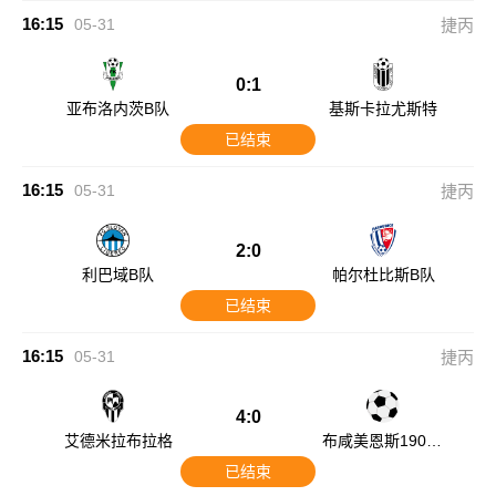
16:15
05-31
捷丙
0:1
亚布洛内茨B队
基斯卡拉尤斯特
已结束
16:15
05-31
捷丙
2:0
利巴域B队
帕尔杜比斯B队
已结束
16:15
05-31
捷丙
4:0
艾德米拉布拉格
布咸美恩斯1905B
队
已结束