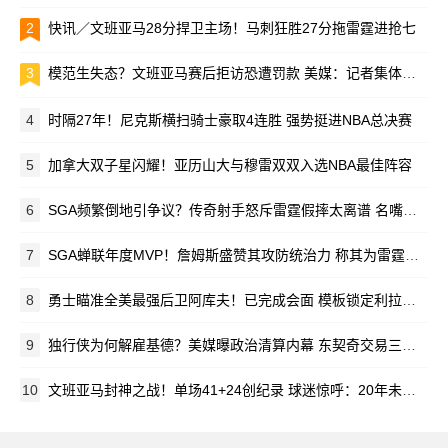
2
快讯／文班亚马28分捍卫主场！马刺狂胜27分拖雷霆进抢七
3
模范生失态？文班亚马赛后拒访恐遭罚款 美媒：记者集体震惊
4
时隔27年！尼克斯横扫骑士豪取4连胜 强势挺进NBA总决赛
5
加拿大双子星闪耀！亚历山大与穆雷双双入选NBA最佳阵容
6
SGA频繁倒地引争议？传奇射手怒斥雷霆假摔太离谱 名嘴反驳：顶级进攻发动机
7
SGA蝉联年度MVP！詹姆斯盛赞其攻防统治力 称其为雷霆真正核心
8
勇士瞄准全美最强后卫阿库夫！已完成会面 模板锁定利拉德与德隆
9
独行侠为何解雇基德？美媒曝政治清算内幕 东契奇交易三主谋仅剩老板
10
文班亚马封神之战！单场41+24创纪录 球迷惊呼：20年未见如此怪物