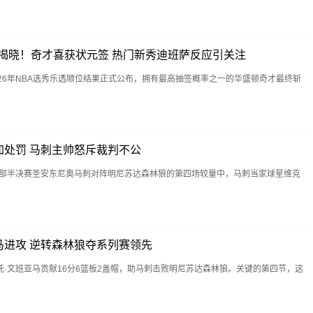
结果揭晓！奇才喜获状元签 热门新秀迪班萨反应引关注
026年NBA选秀乐透顺位结果正式公布，拥有最高抽签概率之一的华盛顿奇才最终斩
加处罚 马刺主帅怒斥裁判不公
部半决赛圣安东尼奥马刺对阵明尼苏达森林狼的第四场较量中，马刺当家球星维克
马进攻 逆转森林狼夺系列赛领先
·文班亚马贡献16分6篮板2盖帽，助马刺击败明尼苏达森林狼。关键的第四节，这