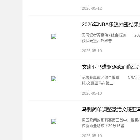
2026-05-12
2026年NBA乐透抽签
实习记者苏嘉伟 / 综合报道 2
获状元签。外界普
2026-05-10
文班亚马遭驱逐恐面临追
记者蔡厚瑄／综合报道 NBA西
托·文班亚马在第二
2026-05-10
马刺简单调整激活文班亚
周五晚间的系列赛第三战中，维克托
位新秀全场砍下39分15篮
2026-05-10