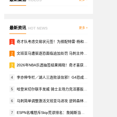
最新资讯
HOT NEWS
更多 +
1
奇才队考虑交易状元签！为搭配特雷·杨和浓眉冲冠 总经理：不排除向下交易选秀权
2
文班亚马遭驱逐恐面临追加处罚 马刺主帅怒斥裁判不公
3
2026年NBA乐透抽签结果揭晓！奇才喜获状元签 热门新秀迪班萨反应引关注
4
李亦伸专栏／湖人三连败该信邪！G4恐成最后一战 过度包夹SGA恐酿苦果
5
哈登米切尔联手发威 骑士主场力克活塞扳回一城 篮板劣势下惊险取胜
6
马刺简单调整激活文班亚马进攻 逆转森林狼夺系列赛领先
7
ESPN名嘴怒斥Skip荒谬排名：詹姆斯当属历史第二人