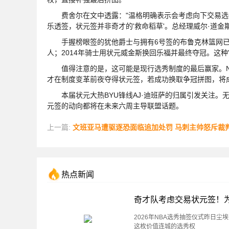
费舍尔在文中透露："温格明确表示会考虑向下交易选秀
乐透签，状元签并非奇才的'救命稻草'。总经理威尔·道金
手握榜眼签的犹他爵士与拥有6号签的布鲁克林篮网已虎
人；2014年骑士用状元威金斯换回乐福并最终夺冠。这种
值得注意的是，这可能是现行选秀制度的最后赢家。NBA即
才在制度变革前夜夺得状元签，若成功换取争冠拼图，将
本届状元大热BYU锋线AJ·迪班萨的归属引发关注。
元签的动向都将在未来六周主导联盟话题。
上一篇:
文班亚马遭驱逐恐面临追加处罚 马刺主帅怒斥裁判不
热点新闻
奇才队考虑交易状元签！为
2026年NBA选秀抽签仪式昨日
这枚价值连城的选秀权