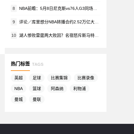
8
NBA前瞻：5月8日尼克斯vs76人G3同场竞猜 布伦森与乔治成焦点
9
评论／库里想分NBA转播合约2.52万亿大蛋糕 球王辛纳比他看得更透彻
10
湖人惨败雷霆两大败因？名宿怒斥斯马特浪投 包夹SGA更失策
热门标签
TAGS
英超
足球
比赛集锦
比赛录像
NBA
篮球
阿森纳
利物浦
曼城
曼联