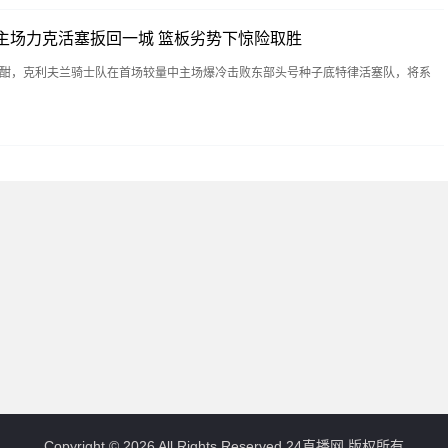
主场力克活塞扳回一城 篮板劣势下惊险取胜
战正酣，克利夫兰骑士队在首场较量中主场爆冷击败东部头号种子底特律活塞队，将系
Copyright © 2026 All Rights Reserved 24直播网 版权所有