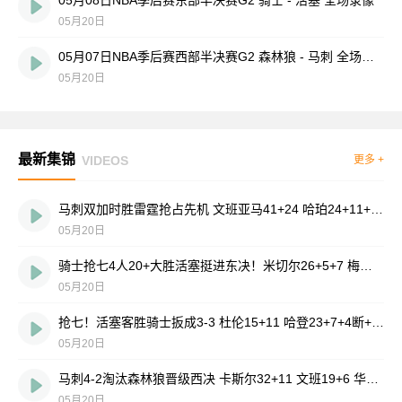
05月08日NBA季后赛东部半决赛G2 骑士 - 活塞 全场录像
05月20日
05月07日NBA季后赛西部半决赛G2 森林狼 - 马刺 全场录像
05月20日
最新集锦
VIDEOS
更多 +
马刺双加时胜雷霆抢占先机 文班亚马41+24 哈珀24+11+6+7断
05月20日
骑士抢七4人20+大胜活塞挺进东决！米切尔26+5+7 梅里尔23分
05月20日
抢七！活塞客胜骑士扳成3-3 杜伦15+11 哈登23+7+4断+8失误
05月20日
马刺4-2淘汰森林狼晋级西决 卡斯尔32+11 文班19+6 华子24分
05月20日