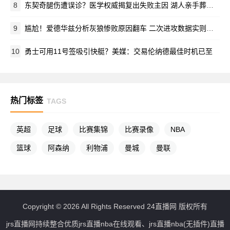
8
东契奇腿伤遭误诊？医学权威揭复出失败主因 湖人亲手葬送赛季
9
尴尬！爱德华兹分析灰狼惨败原因翻车 二次进攻数据实则领先马刺
10
勇士可用11号签吸引快艇？美媒：交易伦纳德最佳时机已至
热门标签
TAGS
英超
足球
比赛集锦
比赛录像
NBA
篮球
阿森纳
利物浦
曼城
曼联
Copyright © 2026 All Rights Reserved 24直播网 版权所有
jrs直播网持续整合优质jrs直播nba在线观看、jrs直播nba(无插件)直播