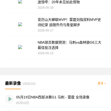
迷惊呼：20年未见如此怪物
2026-05-18
亚历山大蝉联MVP！雷霆剑指双料MVP史
诗纪录 追随乔丹与詹皇脚步
2026-05-17
NBA球员数据预测：马刺vs森林狼G6三大
最佳投注选择
2026-05-15
最新录像
VIDEOS
更多 +
05月19日NBA西部决赛G1 马刺 - 雷霆 全场录像
05月20日