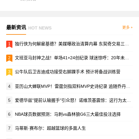
最新资讯
HOT NEWS
更多 +
1
独行侠为何解雇基德？美媒曝政治清算内幕 东契奇交易三主谋仅剩老板
2
文班亚马封神之战！单场41+24创纪录 球迷惊呼：20年未见如此怪物
3
公牛队后卫吉迪成功接受右脚踝手术 预计将备战训练营
4
亚历山大蝉联MVP！雷霆剑指双料MVP史诗纪录 追随乔丹与詹皇脚步
5
爱德华兹"提前认输握手"引众怒！诺维茨基震惊：这行为太离谱
6
NBA球员数据预测：马刺vs森林狼G6三大最佳投注选择
7
马蒂斯·赛布尔：超越篮球的多面人生