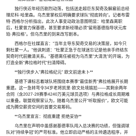
独行侠近年经历剧烈动荡，包括送走超巨东契奇及解雇前总经
理尼科·哈里森。乌杰里掌权后明确要求球队"彻底转向"。记者布雷
特·西格尔分析指出，此次人事变动政治意图明显：哈里森离职
后，杜蒙曾力保基德，甚至要求新经理必须"留用基德指导状元库
珀·弗拉格"。但乌杰里的到来改写剧本。
西格尔在社媒直言："当年主导东契奇交易的决策层，如今只
剩杜蒙一人。"他讽刺道："杜蒙正急于在球迷忘记是他亲手终结东
契奇时代前撇清关系。"基德离任被视为乌杰里"大清洗"的开端，为
打造全新"弗拉格时代"扫清障碍。
**独行侠步入"弗拉格纪元" 欧文前途未卜**
基德下课标志着球队将围绕本赛季"最佳新秀"弗拉格展开长期
重建。这一急转弯令34岁老将凯里·欧文处境尴尬——其剩余两年
合同（含2027-28赛季4240万美元球员选项）与弗拉格成长周期难
以重叠。联盟观察家认为，随着乌杰里公开"听取报价"，欧文可能
成为腾空薪资空间的首要交易筹码。
**乌杰里宣言：彻底重建 拒绝妥协**
乌杰里在声明中虽感谢基德率队闯入总决赛的功绩，但强调球
队对"持续争冠"的严苛标准。他立即启动严格的主帅遴选程序，并