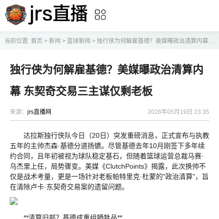
当前位置:
首页
>
新闻
>
篮球新闻
>
独行侠为何解雇基德？美媒曝政治清算内幕 东契奇交易三主谋仅剩老板
独行侠为何解雇基德？美媒曝政治清算内
幕 东契奇交易三主谋仅剩老板
来源：
jrs直播网
2026年05月19日 23:35
达拉斯独行侠队今日（20日）突发重磅消息，正式宣布与执教
五年的主帅杰森·基德分道扬镳。尽管基德去年10月刚签下多年续
约合同，且年初被视为球队稳定基石，但随着篮球运营总裁马赛·
乌杰里上任，局势骤变。美媒《ClutchPoints》揭露，此次换帅不
仅是战术考量，更是一场针对老板帕特里克·杜蒙的"政治清算"，旨
在清除卢卡·东契奇交易案的遗留问题。
**清算旧部？基德成重组牺牲品**