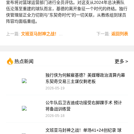
宣布将对篮球运营部门进行全员评估。对这支从2024年总决赛队
伍沦落至重建的球队而言，基德的离开象征一个时代的终结。独行
侠管理层正全力切割与"东契奇时代"的一切关联，从教练组到球员
阵容均面临重组。
上一篇:
文班亚马封神之战！单场41+24创纪录 球迷惊呼：20年未见如此怪物
下一篇:
返回列表
热点新闻
更多 >
独行侠为何解雇基德？美媒曝政治清算内幕
东契奇交易三主谋仅剩老板
2026-05-19
公牛队后卫吉迪成功接受右脚踝手术 预计
将备战训练营
2026-05-18
文班亚马封神之战！单场41+24创纪录 球