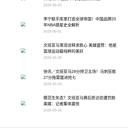
2026-06-03
李宁联手库里打造全球帝国！中国品牌20
年NBA猎星史全解析
2026-06-01
文班亚马落泪诠释求胜心 美媒盛赞：他是
篮球运动最纯粹的美好
2026-05-30
快讯／文班亚马28分捍卫主场！马刺狂胜
27分拖雷霆进抢七
2026-05-28
模范生失态？文班亚马赛后拒访恐遭罚款
美媒：记者集体震惊
2026-05-26