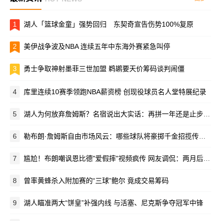
1
湖人「篮球金童」强势回归 东契奇宣告伤势100%复原
2
美伊战争波及NBA 连续五年中东海外赛紧急叫停
3
勇士争取神射墨菲三世加盟 鹈鹕要天价筹码谈判闹僵
4
库里连续10赛季领跑NBA薪资榜 创现役球员名人堂特展纪录
5
湖人为何放弃詹姆斯？名宿说出大实话：再拼一年还是止步次轮
6
勒布朗·詹姆斯自由市场风云：哪些球队将豪掷千金招揽传奇巨星？
7
尴尬！布朗嘲讽恩比德"爱假摔"视频疯传 网友调侃：两月后竟成队友
8
曾率黄蜂杀入附加赛的“三球”鲍尔 竟成交易筹码
9
湖人瞄准两大“饼皇”补强内线 与活塞、尼克斯争夺冠军中锋