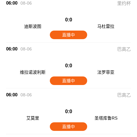
06:00
08-06
里约杯
0:0
迪斯波图
马杜雷拉
直播中
06:00
08-06
巴高乙
0:0
维拉诺波利斯
法罗菲亚
直播中
06:00
08-06
巴高乙
0:0
艾莫里
圣塔库鲁RS
直播中