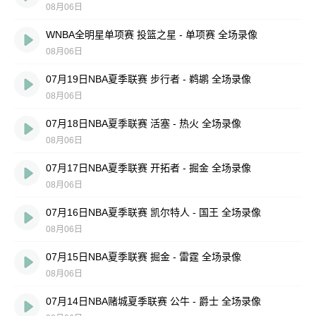
08月06日
WNBA全明星单项赛 投篮之星 - 单项赛 全场录像
08月06日
07月19日NBA夏季联赛 步行者 - 鹈鹕 全场录像
08月06日
07月18日NBA夏季联赛 活塞 - 热火 全场录像
08月06日
07月17日NBA夏季联赛 开拓者 - 掘金 全场录像
08月06日
07月16日NBA夏季联赛 凯尔特人 - 国王 全场录像
08月06日
07月15日NBA夏季联赛 掘金 - 雷霆 全场录像
08月06日
07月14日NBA赌城夏季联赛 公牛 - 爵士 全场录像