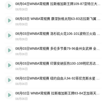
08月04日WNBA常规赛 拉斯维加斯王牌109-87亚特兰大梦想 全场集锦
08月06日
08月03日 WNBA常规赛 康涅狄格太阳63-83达拉斯飞翼 全场集锦
08月06日
08月03日WNBA常规赛 洛杉矶火花106-101波特兰火焰 全场集锦
08月06日
08月03日WNBA常规赛 多伦多节奏79-96金州女武神 全场集锦
08月06日
08月03日WNBA常规赛 印第安纳狂热100-108明尼苏达山猫 全场集锦
08月06日
08月02日WNBA常规赛 纽约自由人94-92菲尼克斯水星 全场集锦
08月06日
08月02日 WNBA常规赛 拉斯维加斯王牌83-84芝加哥天空 全场集锦
08月06日