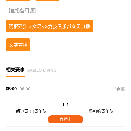
【直播备用源】
阿根廷独立女足VS竞技俱乐部女足直播
文字直播
相关赛事
GAMES LIVING
05:00
08-06
巴青联
1:1
纽迪高RR青年队
桑帕约青年队
直播中