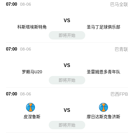
07:00
08-06
巴马全联
VS
科斯塔埃斯特角
圣马丁足球俱乐部
即将开始
07:00
08-06
巴青联
VS
罗赖马U20
圣雷姆恩多青年队
即将开始
07:00
08-06
巴西FPB
VS
皮涅鲁斯
摩日达斯克鲁济斯
即将开始