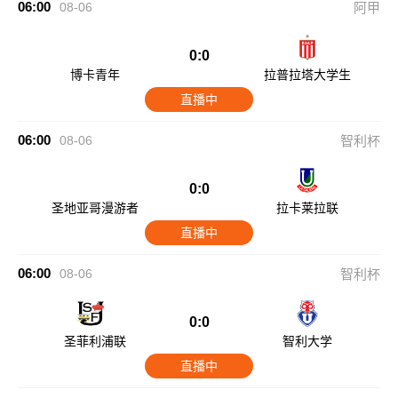
06:00
08-06
阿甲
0:0
博卡青年
拉普拉塔大学生
直播中
06:00
08-06
智利杯
0:0
圣地亚哥漫游者
拉卡莱拉联
直播中
06:00
08-06
智利杯
0:0
圣菲利浦联
智利大学
直播中