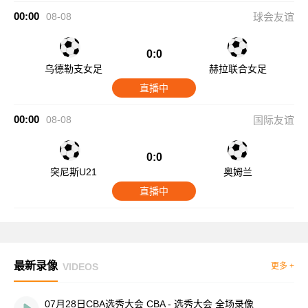
00:00
08-08
球会友谊
0:0
乌德勒支女足
赫拉联合女足
直播中
00:00
08-08
国际友谊
0:0
突尼斯U21
奥姆兰
直播中
最新录像
VIDEOS
更多 +
07月28日CBA选秀大会 CBA - 选秀大会 全场录像