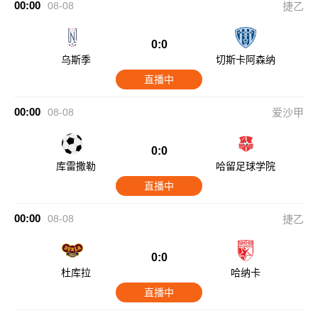
00:00
08-08
捷乙
0:0
乌斯季
切斯卡阿森纳
直播中
00:00
08-08
爱沙甲
0:0
库雷撒勒
哈留足球学院
直播中
00:00
08-08
捷乙
0:0
杜库拉
哈纳卡
直播中