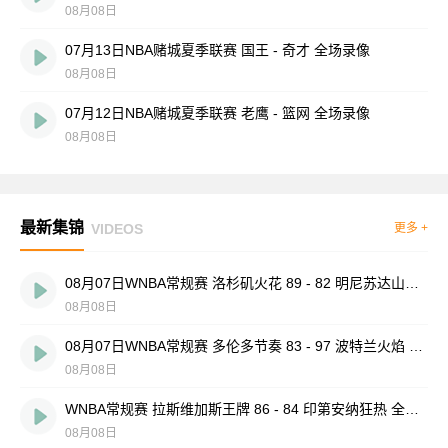
08月08日
07月13日NBA赌城夏季联赛 国王 - 奇才 全场录像
08月08日
07月12日NBA赌城夏季联赛 老鹰 - 篮网 全场录像
08月08日
最新集锦
VIDEOS
更多 +
08月07日WNBA常规赛 洛杉矶火花 89 - 82 明尼苏达山猫 全场集锦
08月08日
08月07日WNBA常规赛 多伦多节奏 83 - 97 波特兰火焰 集锦
08月08日
WNBA常规赛 拉斯维加斯王牌 86 - 84 印第安纳狂热 全场集锦
08月08日