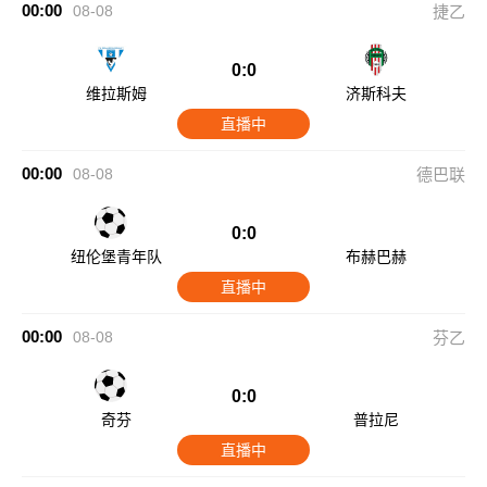
00:00
08-08
捷乙
0:0
维拉斯姆
济斯科夫
直播中
00:00
08-08
德巴联
0:0
纽伦堡青年队
布赫巴赫
直播中
00:00
08-08
芬乙
0:0
奇芬
普拉尼
直播中