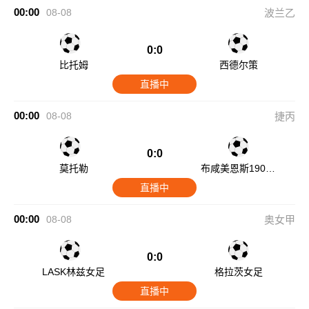
00:00
08-08
波兰乙
0:0
比托姆
西德尔策
直播中
00:00
08-08
捷丙
0:0
莫托勒
布咸美恩斯1905B
队
直播中
00:00
08-08
奥女甲
0:0
LASK林兹女足
格拉茨女足
直播中