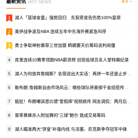
最新资讯
HOT NEWS
更多 +
1
湖人「篮球金童」强势回归 东契奇宣告伤势100%复原
2
美伊战争波及NBA 连续五年中东海外赛紧急叫停
3
勇士争取神射墨菲三世加盟 鹈鹕要天价筹码谈判闹僵
4
库里连续10赛季领跑NBA薪资榜 创现役球员名人堂特展纪录
5
湖人为何放弃詹姆斯？名宿说出大实话：再拼一年还是止步次轮
6
勒布朗·詹姆斯自由市场风云：哪些球队将豪掷千金招揽传奇巨星？
7
尴尬！布朗嘲讽恩比德"爱假摔"视频疯传 网友调侃：两月后竟成队友
8
曾率黄蜂杀入附加赛的“三球”鲍尔 竟成交易筹码
9
湖人瞄准两大“饼皇”补强内线 与活塞、尼克斯争夺冠军中锋