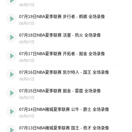
08月07日
07月19日NBA夏季联赛 步行者 - 鹈鹕 全场录像
08月07日
07月18日NBA夏季联赛 活塞 - 热火 全场录像
08月07日
07月17日NBA夏季联赛 开拓者 - 掘金 全场录像
08月07日
07月16日NBA夏季联赛 凯尔特人 - 国王 全场录像
08月07日
07月15日NBA夏季联赛 掘金 - 雷霆 全场录像
08月07日
07月14日NBA赌城夏季联赛 公牛 - 爵士 全场录像
08月07日
07月13日NBA赌城夏季联赛 国王 - 奇才 全场录像