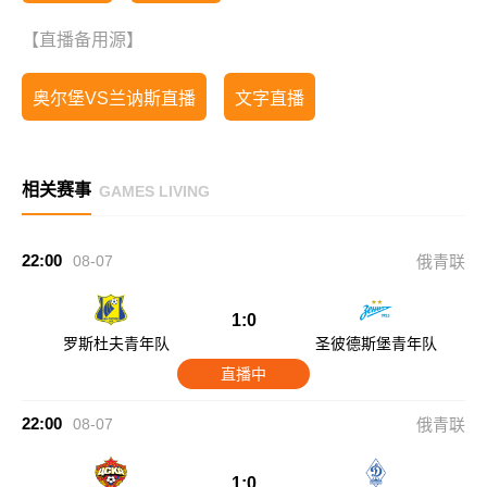
【直播备用源】
奥尔堡VS兰讷斯直播
文字直播
相关赛事
GAMES LIVING
22:00
08-07
俄青联
1:0
罗斯杜夫青年队
圣彼德斯堡青年队
直播中
22:00
08-07
俄青联
1:0