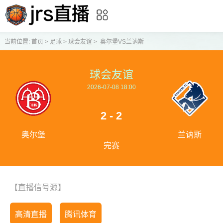
当前位置:
首页
>
足球
>
球会友谊
>
奥尔堡VS兰讷斯
球会友谊
2026-07-08 18:00
2 - 2
奥尔堡
兰讷斯
完赛
【直播信号源】
高清直播
腾讯体育