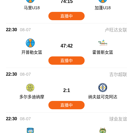
74:15
马里U18
加蓬U18
直播中
22:30
08-07
卢旺达女联
47:42
开普勒女篮
霍普斯女篮
直播中
22:30
08-07
吉尔超联
2:1
多尔多迪纳摩
纳夫兹可克阿达
直播中
22:30
08-07
球会友谊