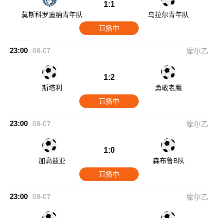
1:1
莫斯科罗迪纳青年队
乌拉尔青年队
直播中
23:00
08-07
摩尔乙
1:2
斯塔利
勇敢老鹰
直播中
23:00
08-07
摩尔乙
1:0
加高兹亚
森布鲁B队
直播中
23:00
08-07
摩尔乙