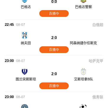
0:0
巴格达
巴格达警察
直播中
22:45
08-07
白俄超
2:0
纳夫田
阿森纳捷尔任斯克
直播中
23:00
08-07
哈萨克甲
2:0
图兰突厥斯坦
艾斯坦拿B队
直播中
23:00
08-07
俄青联