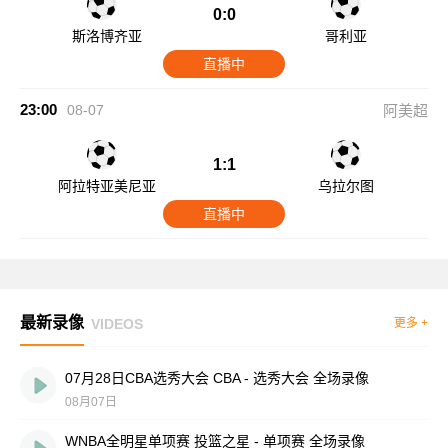
0:0
斯洛博齐亚
哥利亚
直播中
23:00
08-07
阿美超
1:1
阿拉特亚美尼亚
乌拉尔图
直播中
最新录像
VIDEOS
更多 +
07月28日CBA选秀大会 CBA - 选秀大会 全场录像
08月07日
WNBA全明星单项赛 投篮之星 - 单项赛 全场录像