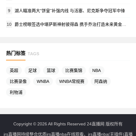
9
湖人瞄准两大“饼皇”补强内线 与活塞、尼克斯争夺冠军中锋
10
爵士榜眼签选中堪萨斯神射彼得森 携手乔治打造未来黄金后场
热门标签
TAGS
英超
足球
篮球
比赛集锦
NBA
比赛录像
WNBA
WNBA常规赛
阿森纳
利物浦
Copyright © 2026 All Rights Reserved 24直播网 版权所有
jrs直播网持续整合优质jrs直播nba在线观看、jrs直播nba(无插件)直播