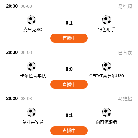
20:30
08-08
马维超
0:1
克里克SC
银色射手
直播中
20:30
08-08
巴青联
0:0
卡尔拉青年队
CEFAT蒂罗尔U20
直播中
20:30
08-08
马维超
0:1
莫亚莱军营
向前流浪者
直播中