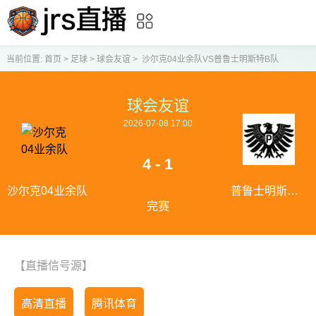
当前位置:
首页
>
足球
>
球会友谊
>
沙尔克04业余队VS普鲁士明斯特B队
球会友谊
2026-07-08 17:00
4 - 1
沙尔克04业余队
普鲁士明斯特B
完赛
队
【直播信号源】
高清直播
腾讯体育