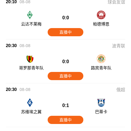
20:10
08-08
球会友谊
0:0
云达不莱梅
帕德博恩
直播中
20:30
08-08
波青联
0:0
哥罗那青年队
路宾青年队
直播中
20:30
08-08
俄超
0:1
苏维埃之翼
巴蒂卡
直播中