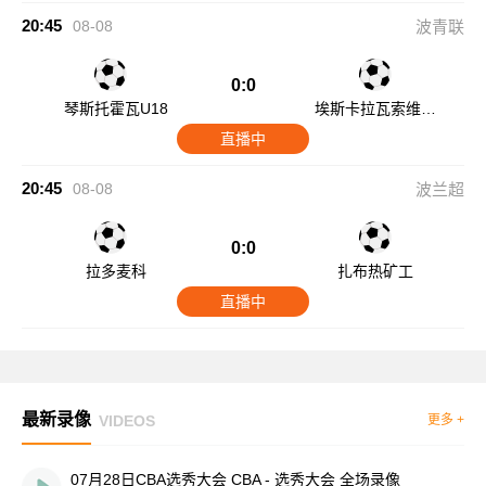
20:45
08-08
波青联
0:0
琴斯托霍瓦U18
埃斯卡拉瓦索维亚
青年队
直播中
20:45
08-08
波兰超
0:0
拉多麦科
扎布热矿工
直播中
最新录像
VIDEOS
更多 +
07月28日CBA选秀大会 CBA - 选秀大会 全场录像