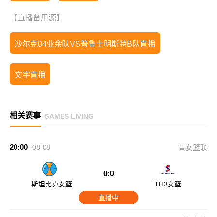
【直播备用源】
沙尔克04业余队VS普鲁士明斯特B队直播
文字直播
相关赛事
GAMES LIVING
20:00
08-08
肯女篮联
0:0
斯坦比克女篮
TH3女篮
直播中