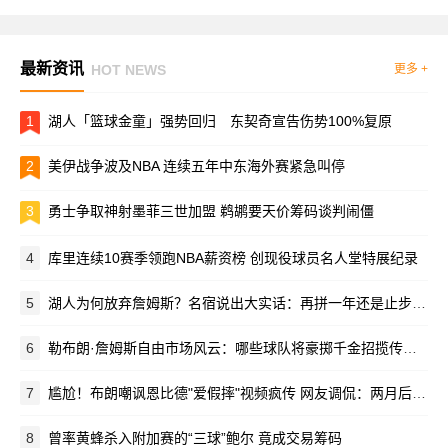
最新资讯
HOT NEWS
更多 +
1
湖人「篮球金童」强势回归 东契奇宣告伤势100%复原
2
美伊战争波及NBA 连续五年中东海外赛紧急叫停
3
勇士争取神射墨菲三世加盟 鹈鹕要天价筹码谈判闹僵
4
库里连续10赛季领跑NBA薪资榜 创现役球员名人堂特展纪录
5
湖人为何放弃詹姆斯？名宿说出大实话：再拼一年还是止步次轮
6
勒布朗·詹姆斯自由市场风云：哪些球队将豪掷千金招揽传奇巨星？
7
尴尬！布朗嘲讽恩比德"爱假摔"视频疯传 网友调侃：两月后竟成队友
8
曾率黄蜂杀入附加赛的“三球”鲍尔 竟成交易筹码