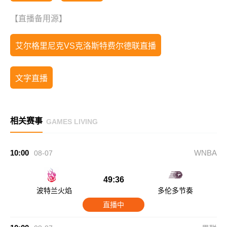
【直播备用源】
艾尔格里尼克VS克洛斯特费尔德联直播
文字直播
相关赛事
GAMES LIVING
10:00
WNBA
08-07
49:36
波特兰火焰
多伦多节奏
直播中