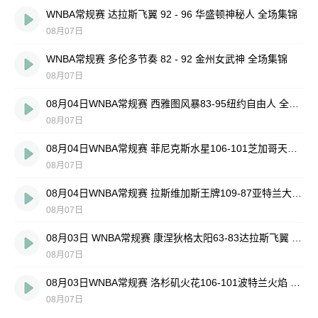
WNBA常规赛 达拉斯飞翼 92 - 96 华盛顿神秘人 全场集锦
08月07日
WNBA常规赛 多伦多节奏 82 - 92 金州女武神 全场集锦
08月07日
08月04日WNBA常规赛 西雅图风暴83-95纽约自由人 全场集锦
08月07日
08月04日WNBA常规赛 菲尼克斯水星106-101芝加哥天空 全场集锦
08月07日
08月04日WNBA常规赛 拉斯维加斯王牌109-87亚特兰大梦想 全场集锦
08月07日
08月03日 WNBA常规赛 康涅狄格太阳63-83达拉斯飞翼 全场集锦
08月07日
08月03日WNBA常规赛 洛杉矶火花106-101波特兰火焰 全场集锦
08月07日