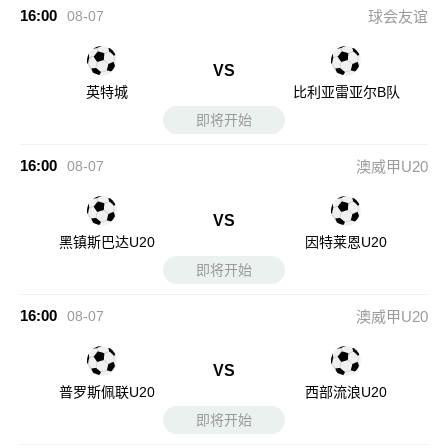
16:00
08-07
球会友谊
VS
英特城
比利亚雷亚尔B队
即将开始
16:00
08-07
澳威甲U20
VS
黑镇斯巴达U20
因特莱恩U20
即将开始
16:00
08-07
澳威甲U20
VS
普罗斯佩联U20
西部流浪U20
即将开始