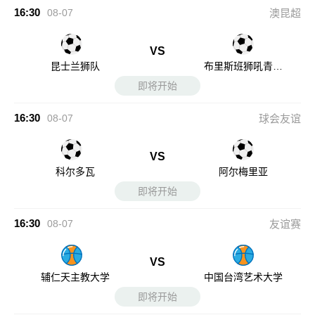
16:30
08-07
澳昆超
VS
昆士兰狮队
布里斯班狮吼青年
队
即将开始
16:30
08-07
球会友谊
VS
科尔多瓦
阿尔梅里亚
即将开始
16:30
08-07
友谊赛
VS
辅仁天主教大学
中国台湾艺术大学
即将开始