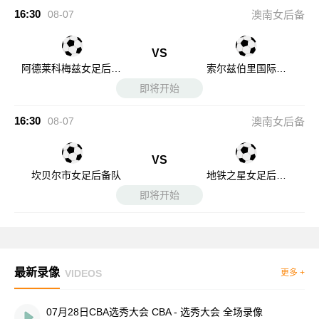
16:30
08-07
澳南女后备
VS
阿德莱科梅兹女足后备
索尔兹伯里国际女
队
足后备队
即将开始
16:30
08-07
澳南女后备
VS
坎贝尔市女足后备队
地铁之星女足后备
队
即将开始
最新录像
VIDEOS
更多 +
07月28日CBA选秀大会 CBA - 选秀大会 全场录像