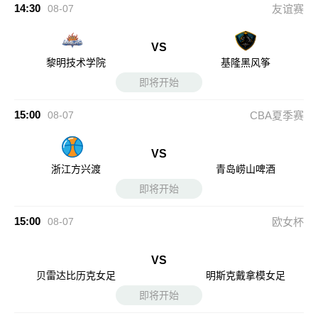
14:30
08-07
友谊赛
VS
黎明技术学院
基隆黑风筝
即将开始
15:00
08-07
CBA夏季赛
VS
浙江方兴渡
青岛崂山啤酒
即将开始
15:00
08-07
欧女杯
VS
贝雷达比历克女足
明斯克戴拿模女足
即将开始