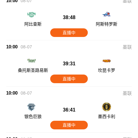
10:00
08-07
墨联
38:48
阿比查斯
阿斯特罗斯
直播中
10:00
08-07
墨联
39:31
桑托斯圣路易斯
坎昆卡罗
直播中
10:00
08-07
墨联
36:41
银色巨狼
墨西卡利
直播中