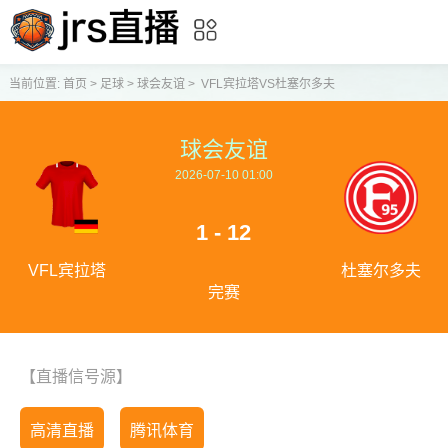
当前位置:
首页
>
足球
>
球会友谊
>
VFL宾拉塔VS杜塞尔多夫
球会友谊
2026-07-10 01:00
1 - 12
VFL宾拉塔
杜塞尔多夫
完赛
【直播信号源】
高清直播
腾讯体育