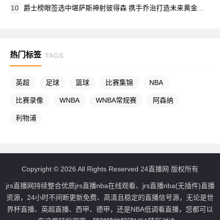
10
爵士榜眼签选中堪萨斯神射彼得森 携手乔治打造未来黄金后场
热门标签
TAGS
英超
足球
篮球
比赛集锦
NBA
比赛录像
WNBA
WNBA常规赛
阿森纳
利物浦
Copyright © 2026 All Rights Reserved 24直播网 版权所有
jrs直播网持续整合优质jrs直播nba在线观看、jrs直播nba(无插件)直播
资源，24小时不间断更新免费、高清且稳定的直播信号源，无论是世
界杯直播、英超直播、西甲、德甲，还是NBA低调看直播，您都可以