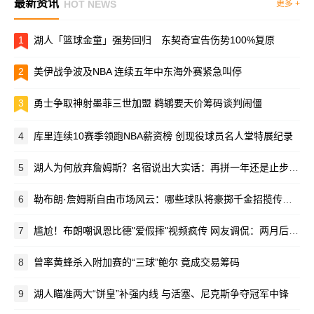
最新资讯
HOT NEWS
更多 +
1
湖人「篮球金童」强势回归 东契奇宣告伤势100%复原
2
美伊战争波及NBA 连续五年中东海外赛紧急叫停
3
勇士争取神射墨菲三世加盟 鹈鹕要天价筹码谈判闹僵
4
库里连续10赛季领跑NBA薪资榜 创现役球员名人堂特展纪录
5
湖人为何放弃詹姆斯？名宿说出大实话：再拼一年还是止步次轮
6
勒布朗·詹姆斯自由市场风云：哪些球队将豪掷千金招揽传奇巨星？
7
尴尬！布朗嘲讽恩比德"爱假摔"视频疯传 网友调侃：两月后竟成队友
8
曾率黄蜂杀入附加赛的“三球”鲍尔 竟成交易筹码
9
湖人瞄准两大“饼皇”补强内线 与活塞、尼克斯争夺冠军中锋