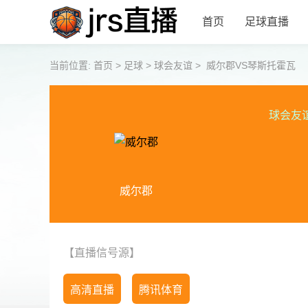
首页
足球直播
当前位置:
首页
>
足球
>
球会友谊
>
威尔郡VS琴斯托霍瓦
球会友
威尔郡
【直播信号源】
高清直播
腾讯体育