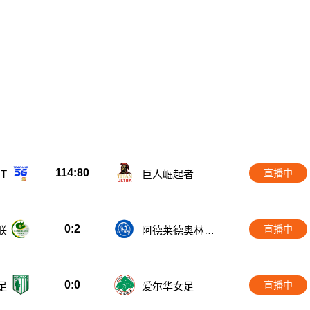
114:80
直播中
T
巨人崛起者
0:2
直播中
联
阿德莱德奥林匹
克
0:0
直播中
足
爱尔华女足