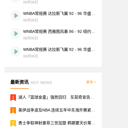
08月08日
WNBA常规赛 达拉斯飞翼 92 - 96 华盛顿神秘人 全场集锦
08月08日
WNBA常规赛 西雅图风暴 86 - 92 纽约自由人 全场集锦
08月08日
WNBA常规赛 达拉斯飞翼 92 - 96 华盛顿神秘人 全场集锦
08月08日
最新资讯
HOT NEWS
更多 +
1
湖人「篮球金童」强势回归 东契奇宣告伤势100%复原
2
美伊战争波及NBA 连续五年中东海外赛紧急叫停
3
勇士争取神射墨菲三世加盟 鹈鹕要天价筹码谈判闹僵