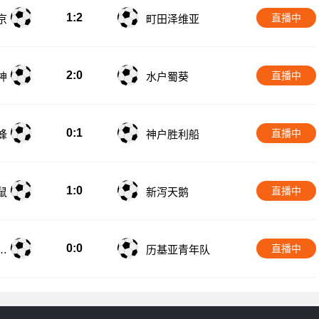
1:2
直播中
京
町田泽维亚
2:0
直播中
神
水户蜀葵
0:1
直播中
蜂
神户胜利船
1:0
直播中
鼠
新泻天鹅
0:0
直播中
雅
历基亚青年队