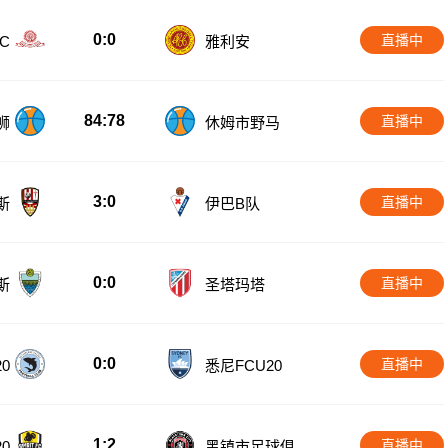
0:0
直播中
C
雅利安
84:78
直播中
狮
休姆市野马
3:0
直播中
斯
伊巴B队
0:0
直播中
斯
圣塔玛塔
0:0
直播中
0
悉尼FCU20
1:2
直播中
0
黑镇市足球俱乐