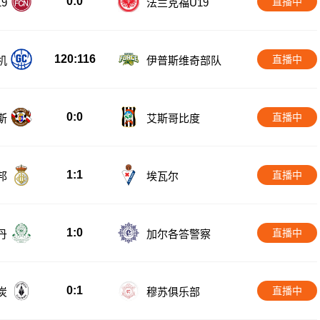
0:0
直播中
9
法兰克福U19
120:116
直播中
机
伊普斯维奇部队
0:0
直播中
斯
艾斯哥比度
1:1
直播中
邦
埃瓦尔
1:0
直播中
丹
加尔各答警察
0:1
直播中
炭
穆苏俱乐部