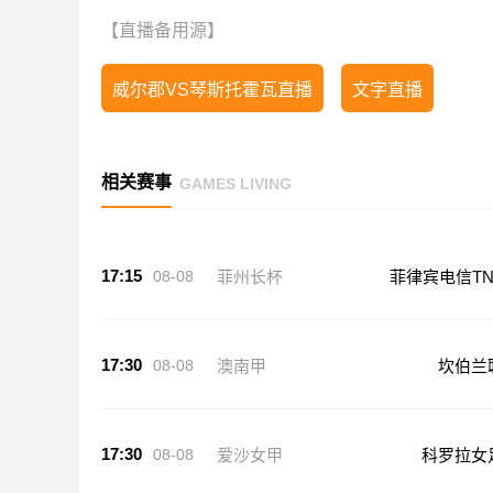
【直播备用源】
威尔郡VS琴斯托霍瓦直播
文字直播
相关赛事
GAMES LIVING
17:15
08-08
菲州长杯
菲律宾电信TN
17:30
08-08
澳南甲
坎伯兰
17:30
08-08
爱沙女甲
科罗拉女