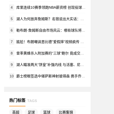
4
库里连续10赛季领跑NBA薪资榜 创现役球员名人堂特展纪录
5
湖人为何放弃詹姆斯？名宿说出大实话：再拼一年还是止步次轮
6
勒布朗·詹姆斯自由市场风云：哪些球队将豪掷千金招揽传奇巨星？
7
尴尬！布朗嘲讽恩比德"爱假摔"视频疯传 网友调侃：两月后竟成队友
8
曾率黄蜂杀入附加赛的“三球”鲍尔 竟成交易筹码
9
湖人瞄准两大“饼皇”补强内线 与活塞、尼克斯争夺冠军中锋
10
爵士榜眼签选中堪萨斯神射彼得森 携手乔治打造未来黄金后场
热门标签
TAGS
英超
足球
篮球
比赛集锦