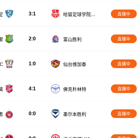
3:1
直播中
足
哈留足球学院女
足
2:0
直播中
里
富山胜利
1:0
直播中
C
仙台维加泰
4:1
直播中
莫
佛克朴林特
0:0
直播中
者
墨尔本胜利