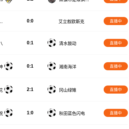
部U20
0:0
直播中
特
艾立叙欧斯克
0:1
直播中
八
清水鼓动
0:1
直播中
神
湘南海洋
2:1
直播中
花
冈山绿雉
1:0
直播中
悦
秋田蓝色闪电