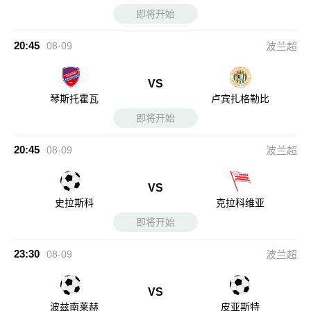
即将开始
20:45
08-09
波兰超
VS
琴斯托霍瓦
卢宾扎格勒比
即将开始
20:45
08-09
波兰超
VS
史拉斯科
克拉科维亚
即将开始
23:30
08-09
波兰超
VS
波兹南莱赫
皮亚斯特