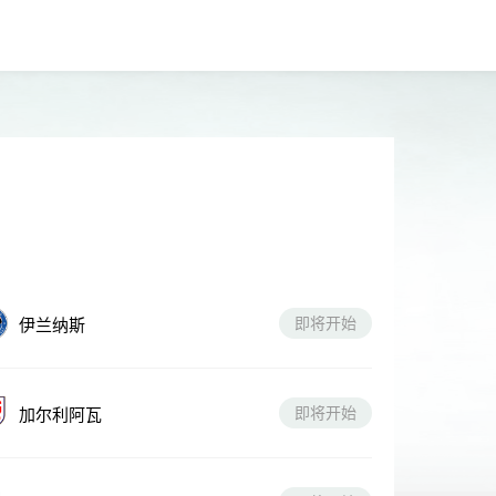
即将开始
伊兰纳斯
即将开始
加尔利阿瓦