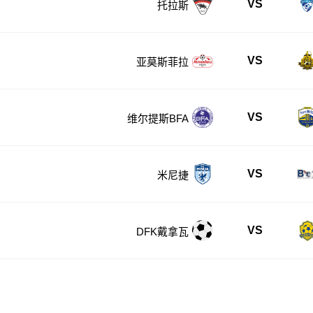
VS
托拉斯
VS
亚莫斯菲拉
VS
维尔提斯BFA
VS
米尼捷
VS
DFK戴拿瓦