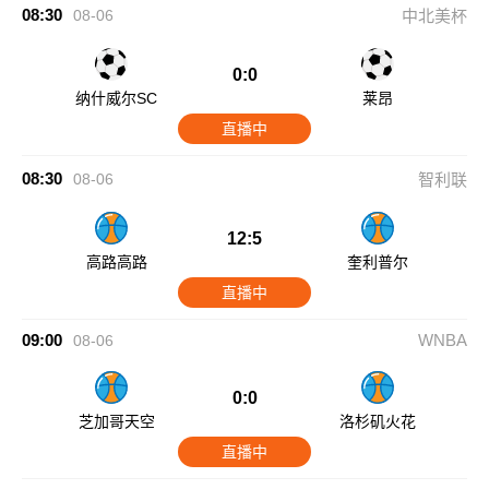
08:30
08-06
中北美杯
0:0
纳什威尔SC
莱昂
直播中
08:30
08-06
智利联
12:5
高路高路
奎利普尔
直播中
09:00
WNBA
08-06
0:0
芝加哥天空
洛杉矶火花
直播中