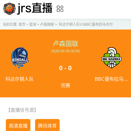
当前位置:
首页
>
篮球
>
卢森国联
>
科达尔钢人队VSBBC曼布拉马木尔
卢森国联
2026-06-05 00:00
0 - 0
科达尔钢人队
BBC曼布拉马木
完赛
尔
【直播信号源】
高清直播
腾讯体育