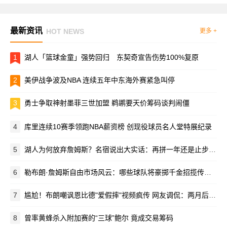
最新资讯
HOT NEWS
更多 +
1
湖人「篮球金童」强势回归 东契奇宣告伤势100%复原
2
美伊战争波及NBA 连续五年中东海外赛紧急叫停
3
勇士争取神射墨菲三世加盟 鹈鹕要天价筹码谈判闹僵
4
库里连续10赛季领跑NBA薪资榜 创现役球员名人堂特展纪录
5
湖人为何放弃詹姆斯？名宿说出大实话：再拼一年还是止步次轮
6
勒布朗·詹姆斯自由市场风云：哪些球队将豪掷千金招揽传奇巨星？
7
尴尬！布朗嘲讽恩比德"爱假摔"视频疯传 网友调侃：两月后竟成队友
8
曾率黄蜂杀入附加赛的“三球”鲍尔 竟成交易筹码