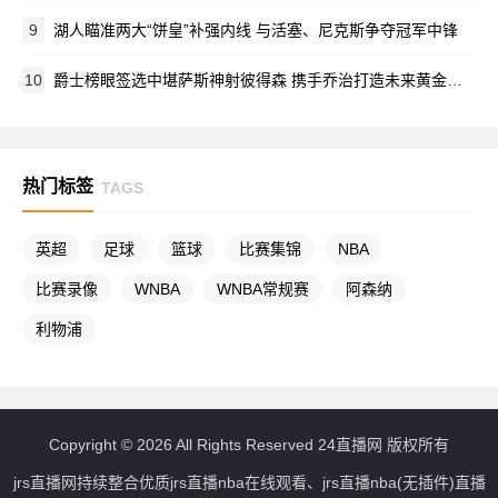
9
湖人瞄准两大“饼皇”补强内线 与活塞、尼克斯争夺冠军中锋
10
爵士榜眼签选中堪萨斯神射彼得森 携手乔治打造未来黄金后场
热门标签
TAGS
英超
足球
篮球
比赛集锦
NBA
比赛录像
WNBA
WNBA常规赛
阿森纳
利物浦
Copyright © 2026 All Rights Reserved 24直播网 版权所有
jrs直播网持续整合优质jrs直播nba在线观看、jrs直播nba(无插件)直播