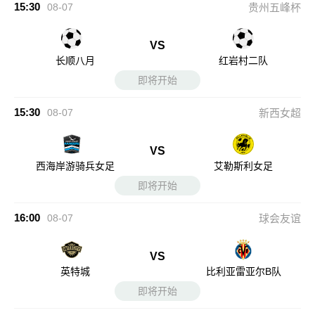
15:30
08-07
贵州五峰杯
VS
长顺八月
红岩村二队
即将开始
15:30
08-07
新西女超
VS
西海岸游骑兵女足
艾勒斯利女足
即将开始
16:00
08-07
球会友谊
VS
英特城
比利亚雷亚尔B队
即将开始