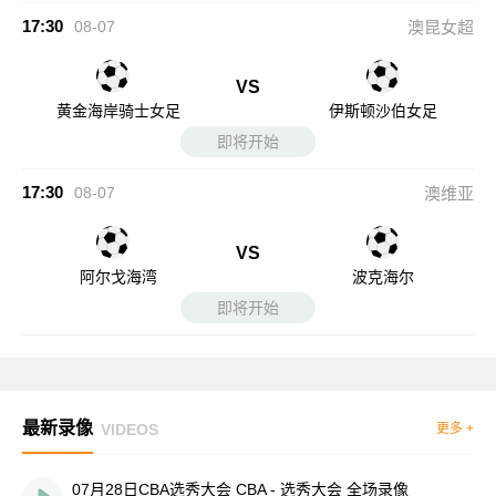
17:30
08-07
澳昆女超
VS
黄金海岸骑士女足
伊斯顿沙伯女足
即将开始
17:30
08-07
澳维亚
VS
阿尔戈海湾
波克海尔
即将开始
最新录像
VIDEOS
更多 +
07月28日CBA选秀大会 CBA - 选秀大会 全场录像