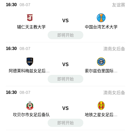
16:30
08-07
友谊赛
VS
辅仁天主教大学
中国台湾艺术大学
即将开始
16:30
08-07
澳南女后备
VS
阿德莱科梅兹女足后备
索尔兹伯里国际女
队
足后备队
即将开始
16:30
08-07
澳南女后备
VS
坎贝尔市女足后备队
地铁之星女足后备
队
即将开始