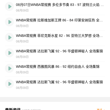
08月07日WNBA常规赛 多伦多节奏 83 - 97 波特兰火焰 集锦
08月09日
WNBA常规赛 拉斯维加斯王牌 86 - 84 印第安纳狂热 全场集锦
08月09日
WNBA常规赛 菲尼克斯水星 82 - 96 亚特兰大梦想 全场集锦
08月09日
WNBA常规赛 达拉斯飞翼 92 - 96 华盛顿神秘人 全场集锦
08月09日
WNBA常规赛 西雅图风暴 86 - 92 纽约自由人 全场集锦
08月09日
WNBA常规赛 达拉斯飞翼 92 - 96 华盛顿神秘人 全场集锦
08月09日