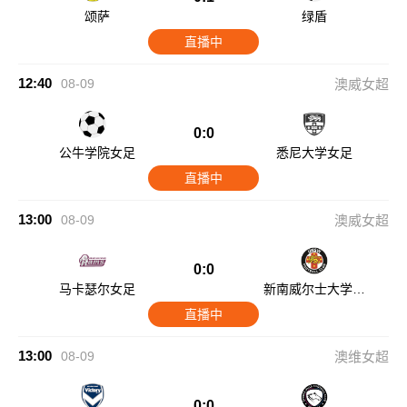
颂萨
绿盾
直播中
12:40
08-09
澳威女超
0:0
公牛学院女足
悉尼大学女足
直播中
13:00
08-09
澳威女超
0:0
马卡瑟尔女足
新南威尔士大学女
足
直播中
13:00
08-09
澳维女超
0:0