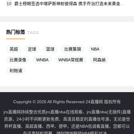
10
爵士榜眼签选中堪萨斯神射彼得森 携手乔治打造未来黄金后场
热门标签
TAGS
英超
足球
篮球
比赛集锦
NBA
比赛录像
WNBA
WNBA常规赛
阿森纳
利物浦
Copyright © 2026 All Rights Reserved 24直播网 版权所有
jrs直播网持续整合优质jrs直播nba在线观看、jrs直播nba(无插件)直播
资源，24小时不间断更新免费、高清且稳定的直播信号源，无论是世
界杯直播、英超直播、西甲、德甲，还是NBA低调看直播，您都可以
在这里轻松观赛，随时随地解锁NBA精彩对决。