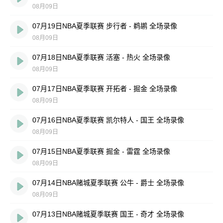
08月09日
07月19日NBA夏季联赛 步行者 - 鹈鹕 全场录像
08月09日
07月18日NBA夏季联赛 活塞 - 热火 全场录像
08月09日
07月17日NBA夏季联赛 开拓者 - 掘金 全场录像
08月09日
07月16日NBA夏季联赛 凯尔特人 - 国王 全场录像
08月09日
07月15日NBA夏季联赛 掘金 - 雷霆 全场录像
08月09日
07月14日NBA赌城夏季联赛 公牛 - 爵士 全场录像
08月09日
07月13日NBA赌城夏季联赛 国王 - 奇才 全场录像