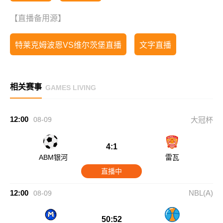
【直播备用源】
特莱克姆波恩VS维尔茨堡直播
文字直播
相关赛事
GAMES LIVING
12:00
08-09
大冠杯
4:1
ABM银河
雷瓦
直播中
12:00
NBL(A)
08-09
50:52