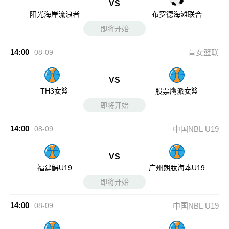
VS
阳光海岸流浪者
布罗德海滩联合
即将开始
14:00
08-09
肯女篮联
VS
TH3女篮
股票鹰派女篮
即将开始
14:00
08-09
中国NBL U19
VS
福建鲟U19
广州朗肽海本U19
即将开始
14:00
08-09
中国NBL U19