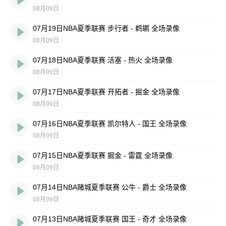
08月09日
07月19日NBA夏季联赛 步行者 - 鹈鹕 全场录像
08月09日
07月18日NBA夏季联赛 活塞 - 热火 全场录像
08月09日
07月17日NBA夏季联赛 开拓者 - 掘金 全场录像
08月09日
07月16日NBA夏季联赛 凯尔特人 - 国王 全场录像
08月09日
07月15日NBA夏季联赛 掘金 - 雷霆 全场录像
08月09日
07月14日NBA赌城夏季联赛 公牛 - 爵士 全场录像
08月09日
07月13日NBA赌城夏季联赛 国王 - 奇才 全场录像