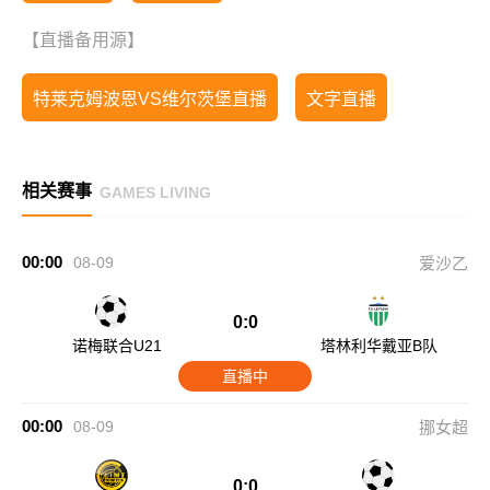
【直播备用源】
特莱克姆波恩VS维尔茨堡直播
文字直播
相关赛事
GAMES LIVING
00:00
08-09
爱沙乙
0:0
诺梅联合U21
塔林利华戴亚B队
直播中
00:00
08-09
挪女超
0:0