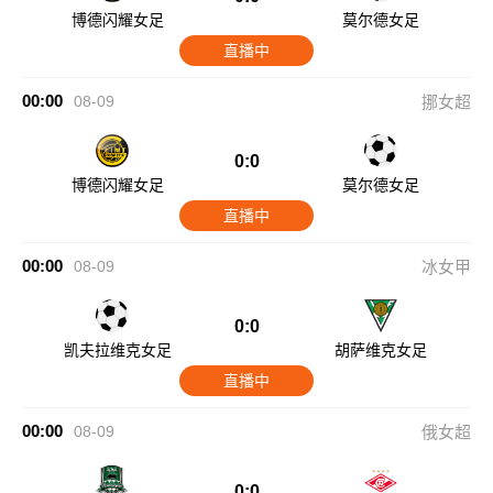
博德闪耀女足
莫尔德女足
直播中
00:00
08-09
挪女超
0:0
博德闪耀女足
莫尔德女足
直播中
00:00
08-09
冰女甲
0:0
凯夫拉维克女足
胡萨维克女足
直播中
00:00
08-09
俄女超
0:0