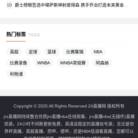
10
爵士榜眼签选中堪萨斯神射彼得森 携手乔治打造未来黄金后场
热门标签
TAGS
英超
足球
篮球
比赛集锦
NBA
比赛录像
WNBA
WNBA常规赛
阿森纳
利物浦
Copyright © 2026 All Rights Reserved 24直播网 版权所有
jrs直播网持续整合优质jrs直播nba在线观看、jrs直播nba(无插件)直播
资源，24小时不间断更新免费、高清且稳定的直播信号源，无论是世
界杯直播、英超直播、西甲、德甲，还是NBA低调看直播，您都可以