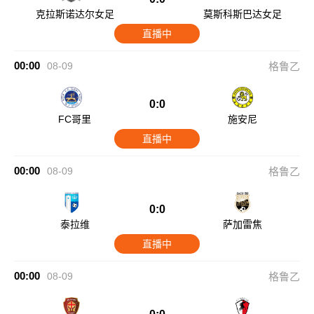
克拉斯诺达尔女足
莫斯科斯巴达女足
直播中
00:00
08-09
格鲁乙
0:0
FC哥里
施安尼
直播中
00:00
08-09
格鲁乙
0:0
泰拉维
萨加雷焦
直播中
00:00
08-09
格鲁乙