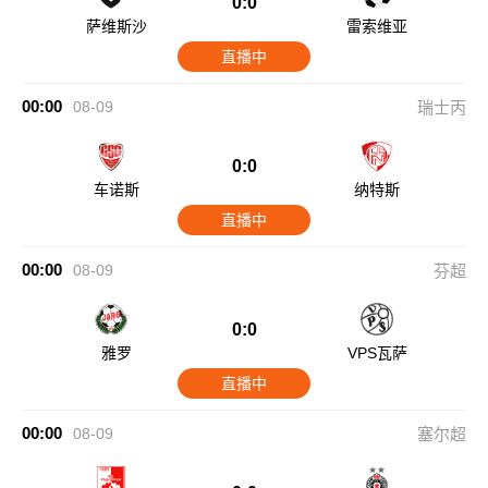
0:0
萨维斯沙
雷索维亚
直播中
00:00
08-09
瑞士丙
0:0
车诺斯
纳特斯
直播中
00:00
08-09
芬超
0:0
雅罗
VPS瓦萨
直播中
00:00
08-09
塞尔超