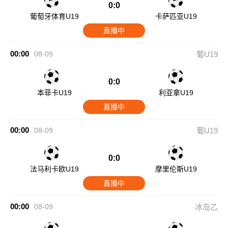
0:0
葡萄牙体育U19
卡萨匹亚U19
直播中
00:00
08-09
葡U19
0:0
本菲卡U19
利亚拿U19
直播中
00:00
08-09
葡U19
0:0
法马利卡欧U19
摩里伦斯U19
直播中
00:00
08-09
冰岛乙