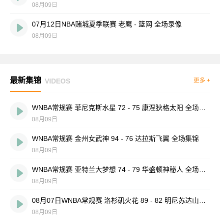
08月09日
07月12日NBA赌城夏季联赛 老鹰 - 篮网 全场录像
08月09日
最新集锦
VIDEOS
更多 +
WNBA常规赛 菲尼克斯水星 72 - 75 康涅狄格太阳 全场集锦
08月09日
WNBA常规赛 金州女武神 94 - 76 达拉斯飞翼 全场集锦
08月09日
WNBA常规赛 亚特兰大梦想 74 - 79 华盛顿神秘人 全场集锦
08月09日
08月07日WNBA常规赛 洛杉矶火花 89 - 82 明尼苏达山猫 全场集锦
08月09日