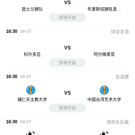
VS
昆士兰狮队
布里斯班狮吼青年
队
即将开始
16:30
08-07
球会友谊
VS
科尔多瓦
阿尔梅里亚
即将开始
16:30
08-07
友谊赛
VS
辅仁天主教大学
中国台湾艺术大学
即将开始
16:30
08-07
澳南女后备