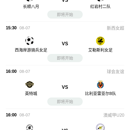
VS
长顺八月
红岩村二队
即将开始
15:30
08-07
新西女超
VS
西海岸游骑兵女足
艾勒斯利女足
即将开始
16:00
08-07
球会友谊
VS
英特城
比利亚雷亚尔B队
即将开始
16:00
08-07
澳威甲U20