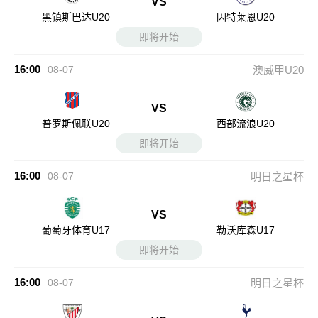
VS
黑镇斯巴达U20
因特莱恩U20
即将开始
16:00
08-07
澳威甲U20
VS
普罗斯佩联U20
西部流浪U20
即将开始
16:00
08-07
明日之星杯
VS
葡萄牙体育U17
勒沃库森U17
即将开始
16:00
08-07
明日之星杯