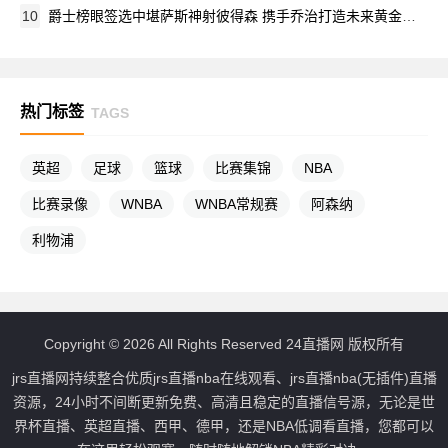
10
爵士榜眼签选中堪萨斯神射彼得森 携手乔治打造未来黄金后场
热门标签
TAGS
英超
足球
篮球
比赛集锦
NBA
比赛录像
WNBA
WNBA常规赛
阿森纳
利物浦
Copyright © 2026 All Rights Reserved 24直播网 版权所有
jrs直播网持续整合优质jrs直播nba在线观看、jrs直播nba(无插件)直播
资源，24小时不间断更新免费、高清且稳定的直播信号源，无论是世
界杯直播、英超直播、西甲、德甲，还是NBA低调看直播，您都可以