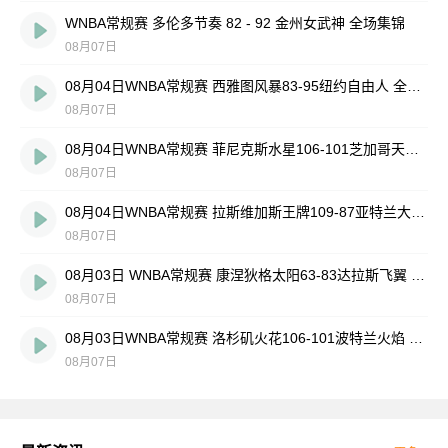
WNBA常规赛 多伦多节奏 82 - 92 金州女武神 全场集锦
08月07日
08月04日WNBA常规赛 西雅图风暴83-95纽约自由人 全场集锦
08月07日
08月04日WNBA常规赛 菲尼克斯水星106-101芝加哥天空 全场集锦
08月07日
08月04日WNBA常规赛 拉斯维加斯王牌109-87亚特兰大梦想 全场集锦
08月07日
08月03日 WNBA常规赛 康涅狄格太阳63-83达拉斯飞翼 全场集锦
08月07日
08月03日WNBA常规赛 洛杉矶火花106-101波特兰火焰 全场集锦
08月07日