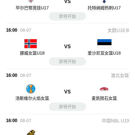
VS
毕尔巴鄂竞技U17
托特纳姆热刺U17
即将开始
16:00
08-07
女欧U18 B
VS
挪威女篮U18
爱沙尼亚女篮U18
即将开始
16:00
08-07
澳北女联
VS
汤斯维尔火焰女篮
麦凯陨石女篮
即将开始
16:00
08-07
中国NBL U19