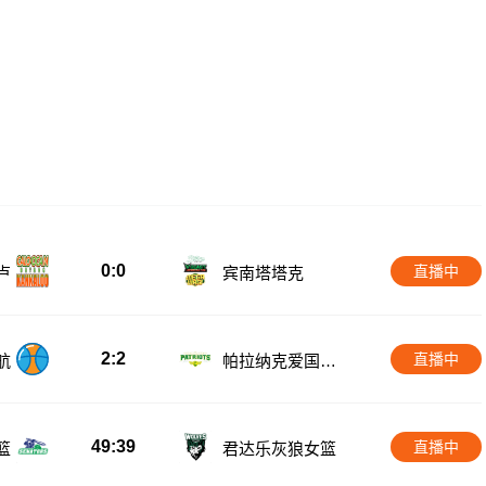
0:0
直播中
卢
宾南塔塔克
2:2
直播中
航
帕拉纳克爱国者
队
49:39
直播中
篮
君达乐灰狼女篮