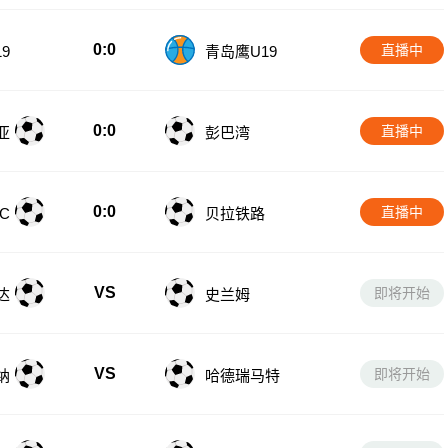
0:0
直播中
9
青岛鹰U19
0:0
直播中
亚
彭巴湾
0:0
直播中
C
贝拉铁路
VS
即将开始
达
史兰姆
VS
即将开始
纳
哈德瑞马特
VS
即将开始
育
沃达特