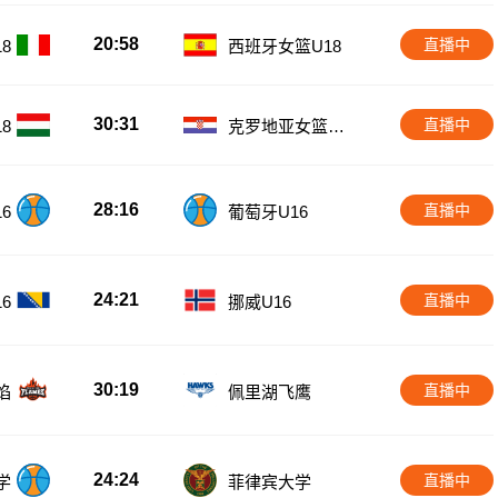
20:58
直播中
8
西班牙女篮U18
30:31
直播中
8
克罗地亚女篮U1
8
28:16
直播中
6
葡萄牙U16
24:21
直播中
6
挪威U16
30:19
直播中
焰
佩里湖飞鹰
24:24
直播中
学
菲律宾大学