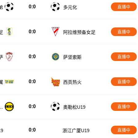
0:0
直播中
弟
多元化
0:0
直播中
足
阿拉维预备女足
0:0
直播中
萨
萨坚索斯
0:0
直播中
翼
西贡热火
0:0
直播中
U
奥勒松U19
0:0
直播中
9
浙江广厦U19