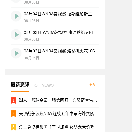
08月06日
08月04日WNBA常规赛 拉斯维加斯王牌109-87亚特兰大梦想 全场集锦
08月06日
08月03日 WNBA常规赛 康涅狄格太阳63-83达拉斯飞翼 全场集锦
08月06日
08月03日WNBA常规赛 洛杉矶火花106-101波特兰火焰 全场集锦
08月06日
最新资讯
HOT NEWS
更多 +
1
湖人「篮球金童」强势回归 东契奇宣告伤势100%复原
2
美伊战争波及NBA 连续五年中东海外赛紧急叫停
3
勇士争取神射墨菲三世加盟 鹈鹕要天价筹码谈判闹僵