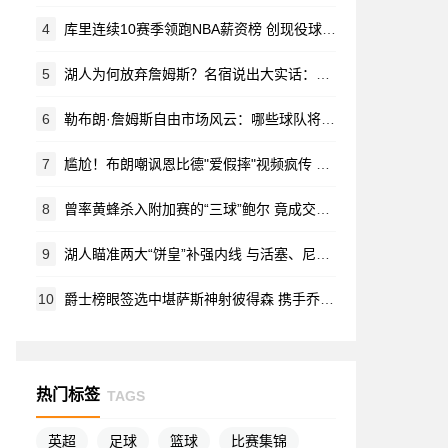
4
库里连续10赛季领跑NBA薪资榜 创现役球员名人堂特展纪录
5
湖人为何放弃詹姆斯？名宿说出大实话：再拼一年还是止步次轮
6
勒布朗·詹姆斯自由市场风云：哪些球队将豪掷千金招揽传奇巨星？
7
尴尬！布朗嘲讽恩比德"爱假摔"视频疯传 网友调侃：两月后竟成队友
8
曾率黄蜂杀入附加赛的“三球”鲍尔 竟成交易筹码
9
湖人瞄准两大“饼皇”补强内线 与活塞、尼克斯争夺冠军中锋
10
爵士榜眼签选中堪萨斯神射彼得森 携手乔治打造未来黄金后场
热门标签
TAGS
英超
足球
篮球
比赛集锦