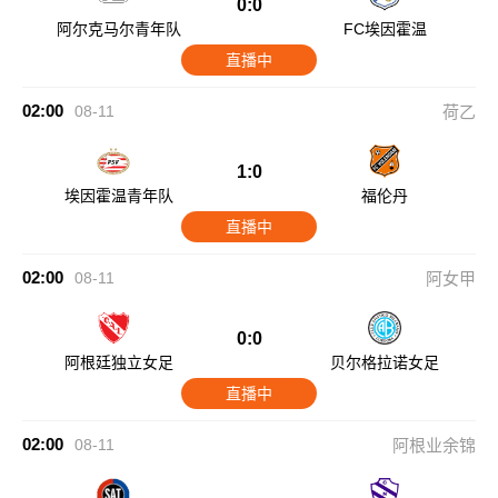
0:0
阿尔克马尔青年队
FC埃因霍温
直播中
02:00
08-11
荷乙
1:0
埃因霍温青年队
福伦丹
直播中
02:00
08-11
阿女甲
0:0
阿根廷独立女足
贝尔格拉诺女足
直播中
02:00
08-11
阿根业余锦