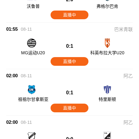
沃鲁普
弗格尔巴肯
直播中
01:55
08-11
巴米青联
0:1
MG运动U20
科英布拉大学U20
直播中
02:00
08-11
阿乙
0:1
祖祖尔甘拿斯亚
特里斯顿
直播中
02:00
08-11
阿乙