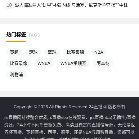
10
湖人瞄准两大“饼皇”补强内线 与活塞、尼克斯争夺冠军中锋
热门标签
TAGS
英超
足球
篮球
比赛集锦
NBA
比赛录像
WNBA
WNBA常规赛
阿森纳
利物浦
Copyright © 2026 All Rights Reserved 24直播网 版权所有
jrs直播网持续整合优质jrs直播nba在线观看、jrs直播nba(无插件)直播
资源，24小时不间断更新免费、高清且稳定的直播信号源，无论是世
界杯直播、英超直播、西甲、德甲，还是NBA低调看直播，您都可以