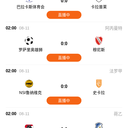
0:0
巴拉卡斯体育会
卡拉普莱
直播中
02:00
08-11
阿丙曼特
0:0
罗萨里奥雄狮
穆尼斯
直播中
02:00
08-11
法罗甲
0:0
NSI鲁纳维克
史卡拉
直播中
02:00
08-11
荷乙