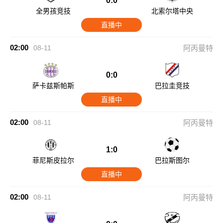
0:0
全男孩竞技
北索尔塔中央
直播中
02:00
08-11
阿丙曼特
0:0
萨卡兹斯帕斯
巴拉圭竞技
直播中
02:00
08-11
阿丙曼特
1:0
菲尼斯皮拉尔
巴拉斯图尔
直播中
02:00
08-11
阿丙曼特