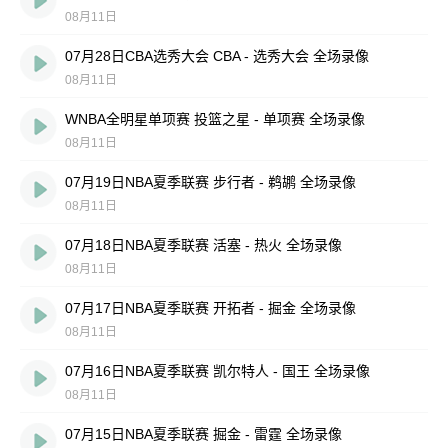
08月11日
07月28日CBA选秀大会 CBA - 选秀大会 全场录像
08月11日
WNBA全明星单项赛 投篮之星 - 单项赛 全场录像
08月11日
07月19日NBA夏季联赛 步行者 - 鹈鹕 全场录像
08月11日
07月18日NBA夏季联赛 活塞 - 热火 全场录像
08月11日
07月17日NBA夏季联赛 开拓者 - 掘金 全场录像
08月11日
07月16日NBA夏季联赛 凯尔特人 - 国王 全场录像
08月11日
07月15日NBA夏季联赛 掘金 - 雷霆 全场录像