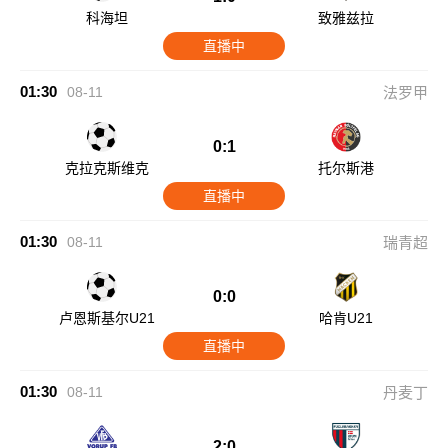
科海坦
致雅兹拉
直播中
01:30
08-11
法罗甲
0:1
克拉克斯维克
托尔斯港
直播中
01:30
08-11
瑞青超
0:0
卢恩斯基尔U21
哈肯U21
直播中
01:30
08-11
丹麦丁
2:0