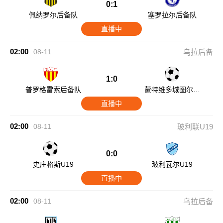
0:1
佩纳罗尔后备队
塞罗拉尔后备队
直播中
02:00
08-11
乌拉后备
1:0
普罗格雷索后备队
蒙特维多城图尔克
后备队
直播中
02:00
08-11
玻利联U19
0:0
史庄格斯U19
玻利瓦尔U19
直播中
02:00
08-11
乌拉后备