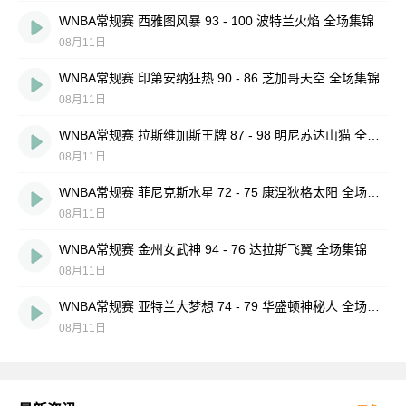
WNBA常规赛 西雅图风暴 93 - 100 波特兰火焰 全场集锦
08月11日
WNBA常规赛 印第安纳狂热 90 - 86 芝加哥天空 全场集锦
08月11日
WNBA常规赛 拉斯维加斯王牌 87 - 98 明尼苏达山猫 全场集锦
08月11日
WNBA常规赛 菲尼克斯水星 72 - 75 康涅狄格太阳 全场集锦
08月11日
WNBA常规赛 金州女武神 94 - 76 达拉斯飞翼 全场集锦
08月11日
WNBA常规赛 亚特兰大梦想 74 - 79 华盛顿神秘人 全场集锦
08月11日