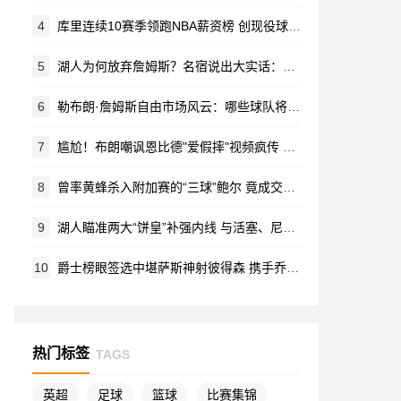
4
库里连续10赛季领跑NBA薪资榜 创现役球员名人堂特展纪录
5
湖人为何放弃詹姆斯？名宿说出大实话：再拼一年还是止步次轮
6
勒布朗·詹姆斯自由市场风云：哪些球队将豪掷千金招揽传奇巨星？
7
尴尬！布朗嘲讽恩比德"爱假摔"视频疯传 网友调侃：两月后竟成队友
8
曾率黄蜂杀入附加赛的“三球”鲍尔 竟成交易筹码
9
湖人瞄准两大“饼皇”补强内线 与活塞、尼克斯争夺冠军中锋
10
爵士榜眼签选中堪萨斯神射彼得森 携手乔治打造未来黄金后场
热门标签
TAGS
英超
足球
篮球
比赛集锦