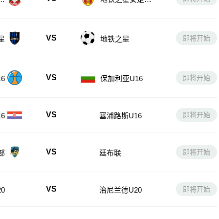
备队
VS
即将开始
星
地铁之星
VS
即将开始
6
保加利亚U16
VS
即将开始
6
塞浦路斯U16
VS
即将开始
部
廷布联
VS
即将开始
0
治尼兰德U20