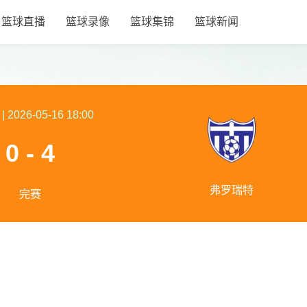
篮球直播
篮球录像
篮球集锦
篮球新闻
|
2026-05-16 18:00
0 - 4
弗罗瑞特
完赛