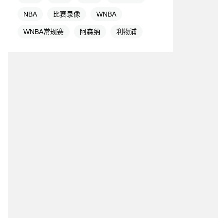
NBA
比赛录像
WNBA
WNBA常规赛
阿森纳
利物浦