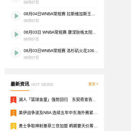
08月07日
08月04日WNBA常规赛 拉斯维加斯王牌109-87亚特兰大梦想 全场集锦
08月07日
08月03日 WNBA常规赛 康涅狄格太阳63-83达拉斯飞翼 全场集锦
08月07日
08月03日WNBA常规赛 洛杉矶火花106-101波特兰火焰 全场集锦
08月07日
最新资讯
HOT NEWS
更多 +
1
湖人「篮球金童」强势回归 东契奇宣告伤势100%复原
2
美伊战争波及NBA 连续五年中东海外赛紧急叫停
3
勇士争取神射墨菲三世加盟 鹈鹕要天价筹码谈判闹僵