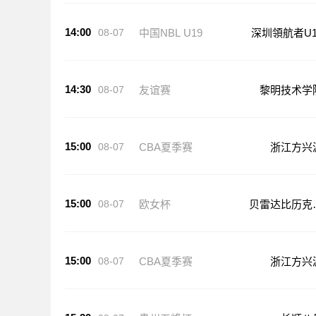
14:00
08-07
中国NBL U19
深圳領航者U1
14:30
08-07
友谊赛
黎明技术学
15:00
08-07
CBA夏季赛
浙江方兴
15:00
08-07
欧女杯
贝雷达比历克
足
15:00
08-07
CBA夏季赛
浙江方兴