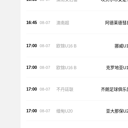
备队
16:45
08-07
澳南超
阿德莱德彗
17:00
08-07
欧锦U16 B
挪威U1
17:00
08-07
欧锦U16 B
克罗地亚U1
17:00
08-07
不丹廷联
齐朗足球俱乐
17:00
08-07
缅甸U20
亚大那保U2