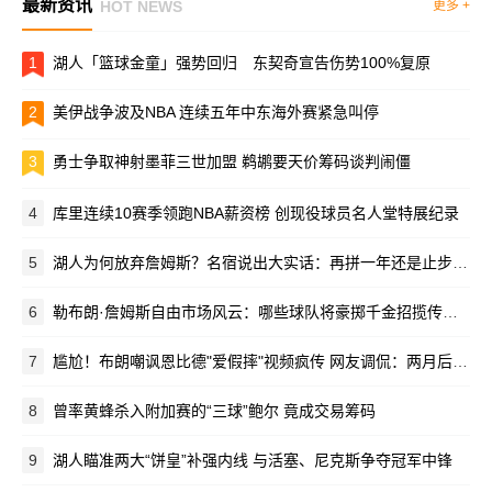
最新资讯
HOT NEWS
更多 +
1
湖人「篮球金童」强势回归 东契奇宣告伤势100%复原
2
美伊战争波及NBA 连续五年中东海外赛紧急叫停
3
勇士争取神射墨菲三世加盟 鹈鹕要天价筹码谈判闹僵
4
库里连续10赛季领跑NBA薪资榜 创现役球员名人堂特展纪录
5
湖人为何放弃詹姆斯？名宿说出大实话：再拼一年还是止步次轮
6
勒布朗·詹姆斯自由市场风云：哪些球队将豪掷千金招揽传奇巨星？
7
尴尬！布朗嘲讽恩比德"爱假摔"视频疯传 网友调侃：两月后竟成队友
8
曾率黄蜂杀入附加赛的“三球”鲍尔 竟成交易筹码
9
湖人瞄准两大“饼皇”补强内线 与活塞、尼克斯争夺冠军中锋