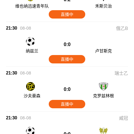
维也纳迅速青年队
禾斯贝治
直播中
21:30
08-08
俄乙B
0:0
纳兹兰
卢甘斯克
直播中
21:30
08-08
瑞士乙
0:0
沙夫豪森
克罗兹林根
直播中
21:30
08-08
威冠