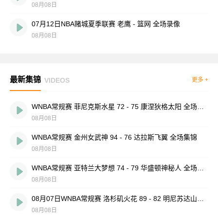
08月08日
07月12日NBA赌城夏季联赛 老鹰 - 篮网 全场录像
08月08日
最新集锦
VIDEOS
更多 +
WNBA常规赛 菲尼克斯水星 72 - 75 康涅狄格太阳 全场集锦
08月08日
WNBA常规赛 金州女武神 94 - 76 达拉斯飞翼 全场集锦
08月08日
WNBA常规赛 亚特兰大梦想 74 - 79 华盛顿神秘人 全场集锦
08月08日
08月07日WNBA常规赛 洛杉矶火花 89 - 82 明尼苏达山猫 全场集锦
08月08日