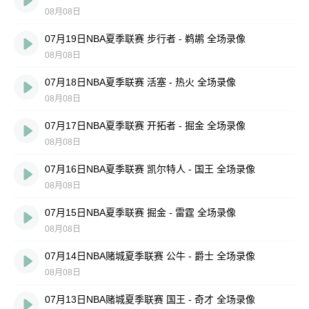
08月08日
07月19日NBA夏季联赛 步行者 - 鹈鹕 全场录像
08月08日
07月18日NBA夏季联赛 活塞 - 热火 全场录像
08月08日
07月17日NBA夏季联赛 开拓者 - 掘金 全场录像
08月08日
07月16日NBA夏季联赛 凯尔特人 - 国王 全场录像
08月08日
07月15日NBA夏季联赛 掘金 - 雷霆 全场录像
08月08日
07月14日NBA赌城夏季联赛 公牛 - 爵士 全场录像
08月08日
07月13日NBA赌城夏季联赛 国王 - 奇才 全场录像