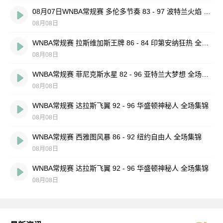
08月07日WNBA常规赛 多伦多节奏 83 - 97 波特兰火焰 集锦
08月08日
WNBA常规赛 拉斯维加斯王牌 86 - 84 印第安纳狂热 全场集锦
08月08日
WNBA常规赛 菲尼克斯水星 82 - 96 亚特兰大梦想 全场集锦
08月08日
WNBA常规赛 达拉斯飞翼 92 - 96 华盛顿神秘人 全场集锦
08月08日
WNBA常规赛 西雅图风暴 86 - 92 纽约自由人 全场集锦
08月08日
WNBA常规赛 达拉斯飞翼 92 - 96 华盛顿神秘人 全场集锦
08月08日