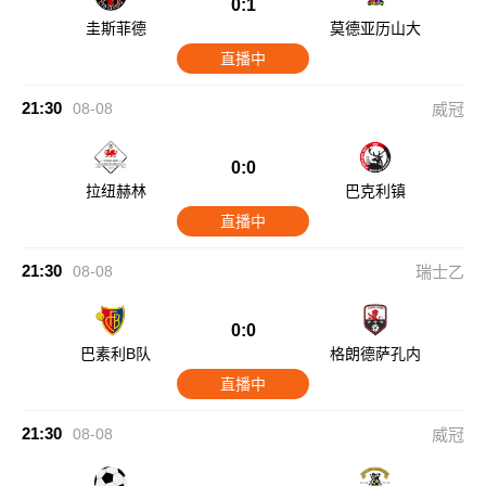
0:1
圭斯菲德
莫德亚历山大
直播中
21:30
08-08
威冠
0:0
拉纽赫林
巴克利镇
直播中
21:30
08-08
瑞士乙
0:0
巴素利B队
格朗德萨孔内
直播中
21:30
08-08
威冠