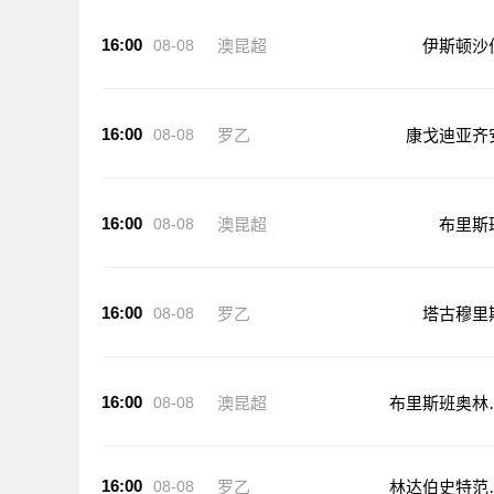
16:00
08-08
澳昆超
伊斯顿沙
16:00
08-08
罗乙
康戈迪亚齐
16:00
08-08
澳昆超
布里斯
16:00
08-08
罗乙
塔古穆里
16:00
08-08
澳昆超
布里斯班奥林
克
16:00
08-08
罗乙
林达伯史特范