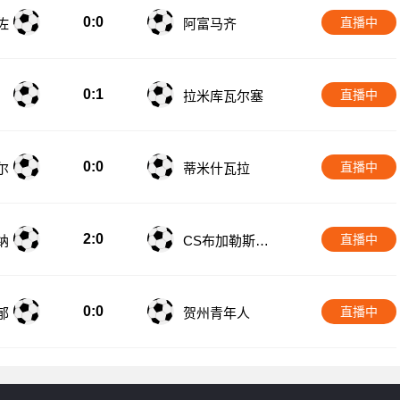
0:0
直播中
佐
阿富马齐
0:1
直播中
拉米库瓦尔塞
0:0
直播中
尔
蒂米什瓦拉
2:0
直播中
纳
CS布加勒斯特
迪纳摩
0:0
直播中
郁
贺州青年人