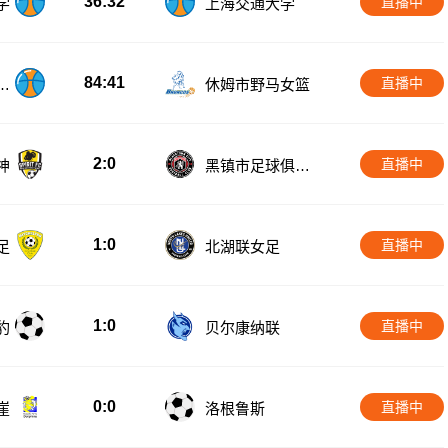
36:32
直播中
学
上海交通大学
84:41
直播中
女
休姆市野马女篮
2:0
直播中
神
黑镇市足球俱乐
部
1:0
直播中
足
北湖联女足
1:0
直播中
豹
贝尔康纳联
0:0
直播中
崖
洛根鲁斯