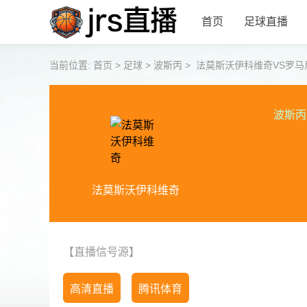
首页
足球直播
当前位置:
首页
>
足球
>
波斯丙
>
法莫斯沃伊科维奇VS罗马
波斯丙
法莫斯沃伊科维奇
【直播信号源】
高清直播
腾讯体育