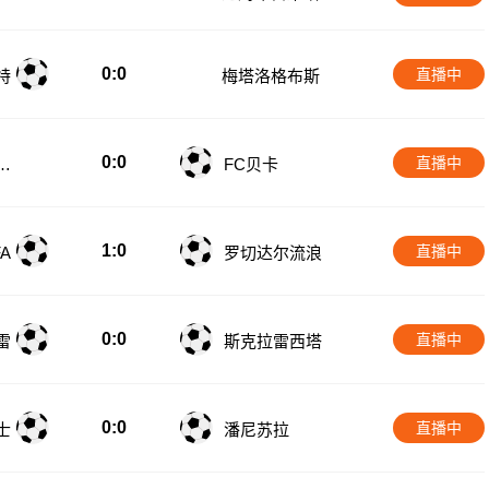
0:0
直播中
特
梅塔洛格布斯
0:0
直播中
代
FC贝卡
1:0
直播中
A
罗切达尔流浪
0:0
直播中
雷
斯克拉雷西塔
0:0
直播中
士
潘尼苏拉