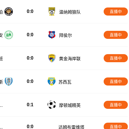
0:0
直播中
伯
温纳姆狼队
0:0
直播中
安
拜侯尔
0:0
直播中
班
黄金海岸联
0:0
直播中
斯
苏西瓦
0:1
直播中
匹
摩顿城精英
0:0
直播中
斯
达姆布雷维塔