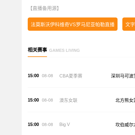
【直播备用源】
法莫斯沃伊科维奇VS罗马尼亚帕勒直播
文字
相关赛事
GAMES LIVING
15:00
08-08
CBA夏季赛
深圳马可波
15:00
08-08
澳东女联
北方熊女
15:00
Big V
08-08
坎伯威尔