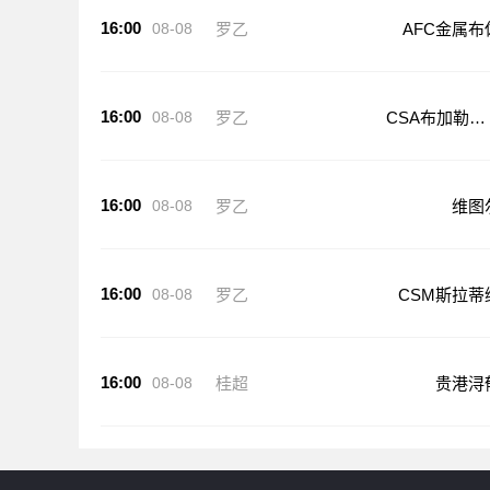
16:00
08-08
罗乙
AFC金属布
16:00
08-08
罗乙
CSA布加勒斯
特星
16:00
08-08
罗乙
维图
16:00
08-08
罗乙
CSM斯拉蒂
16:00
08-08
桂超
贵港浔