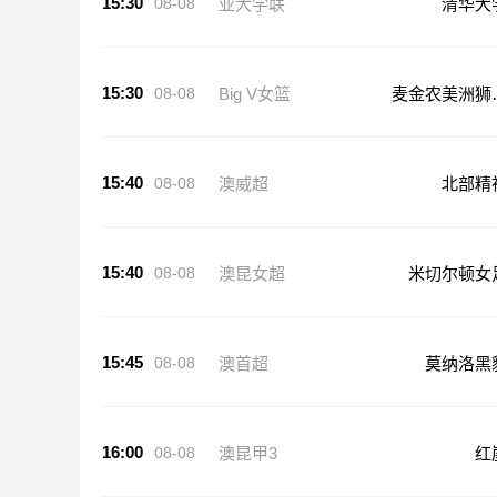
15:30
08-08
亚大学联
清华大
15:30
08-08
Big V女篮
麦金农美洲狮
篮
15:40
08-08
澳威超
北部精
15:40
08-08
澳昆女超
米切尔顿女
15:45
08-08
澳首超
莫纳洛黑
16:00
08-08
澳昆甲3
红