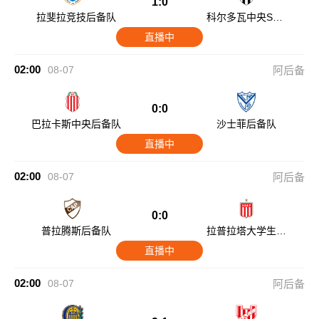
1:0
拉斐拉竞技后备队
科尔多瓦中央SDE
后备队
直播中
02:00
08-07
阿后备
0:0
巴拉卡斯中央后备队
沙士菲后备队
直播中
02:00
08-07
阿后备
0:0
普拉腾斯后备队
拉普拉塔大学生后
备队
直播中
02:00
08-07
阿后备