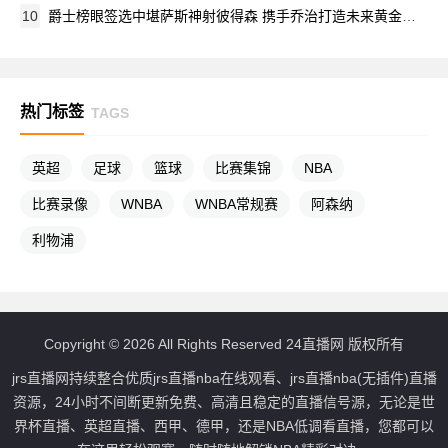
10
爵士榜眼签选中堪萨斯神射彼得森 携手乔治打造未来黄金后场
热门标签
TAGS
英超
足球
篮球
比赛集锦
NBA
比赛录像
WNBA
WNBA常规赛
阿森纳
利物浦
Copyright © 2026 All Rights Reserved 24直播网 版权所有
jrs直播网持续整合优质jrs直播nba在线观看、jrs直播nba(无插件)直播
资源，24小时不间断更新免费、高清且稳定的直播信号源，无论是世
界杯直播、英超直播、西甲、德甲，还是NBA低调看直播，您都可以