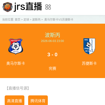
当前位置:
首页
>
足球
>
波斯丙
>
奥马尔斯卡VS苏捷斯卡
波斯丙
2026-06-03 23:00
3 - 0
奥马尔斯卡
苏捷斯卡
完赛
【直播信号源】
高清直播
腾讯体育