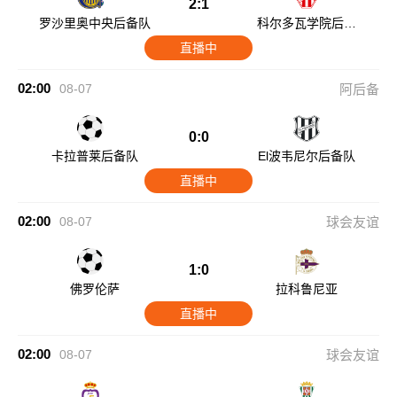
2:1
罗沙里奥中央后备队
科尔多瓦学院后备
队
直播中
02:00
08-07
阿后备
0:0
卡拉普莱后备队
El波韦尼尔后备队
直播中
02:00
08-07
球会友谊
1:0
佛罗伦萨
拉科鲁尼亚
直播中
02:00
08-07
球会友谊