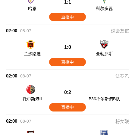
1:1
哈恩
科尔多瓦
直播中
02:00
08-07
球会友谊
1:0
兰沙路迪
亚勒那斯
直播中
02:00
08-07
法罗乙
0:2
托尔斯港II
B36托尔斯港B队
直播中
02:00
08-07
秘女联