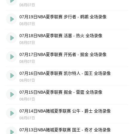
08月07日
07月19日NBA夏季联赛 步行者 - 鹈鹕 全场录像
08月07日
07月18日NBA夏季联赛 活塞 - 热火 全场录像
08月07日
07月17日NBA夏季联赛 开拓者 - 掘金 全场录像
08月07日
07月16日NBA夏季联赛 凯尔特人 - 国王 全场录像
08月07日
07月15日NBA夏季联赛 掘金 - 雷霆 全场录像
08月07日
07月14日NBA赌城夏季联赛 公牛 - 爵士 全场录像
08月07日
07月13日NBA赌城夏季联赛 国王 - 奇才 全场录像