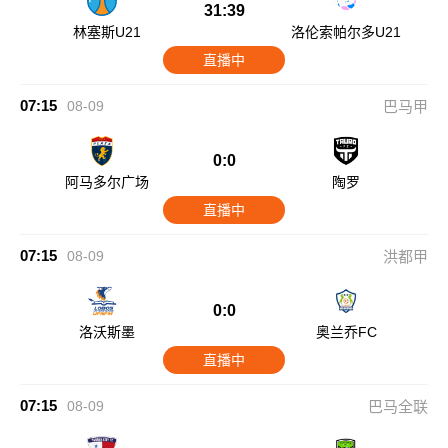
31:39
林塞斯U21
洛伦索帕尔多U21
直播中
07:15
08-09
巴马甲
0:0
阿马多尔广场
陶罗
直播中
07:15
08-09
洪都甲
0:0
洛沃斯墨
奥兰乔FC
直播中
07:15
08-09
巴马全联