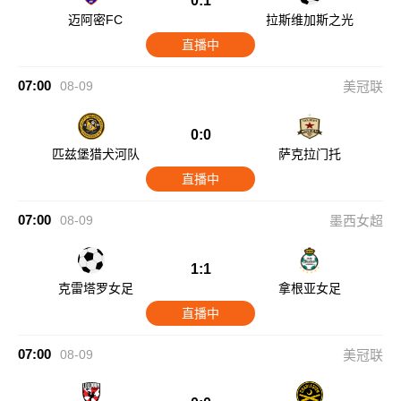
0:1
迈阿密FC
拉斯维加斯之光
直播中
07:00
08-09
美冠联
0:0
匹兹堡猎犬河队
萨克拉门托
直播中
07:00
08-09
墨西女超
1:1
克雷塔罗女足
拿根亚女足
直播中
07:00
08-09
美冠联