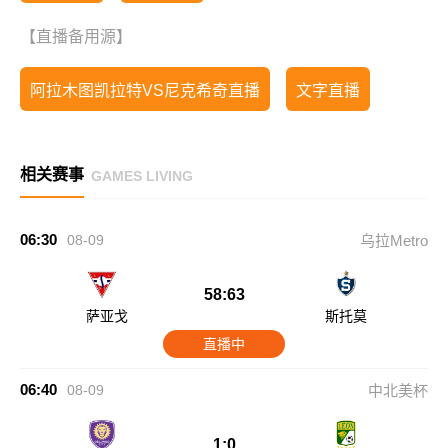
【直播备用源】
阿拉木图凯拉特VS尼克希奇直播
文字直播
相关赛事
GAMES LIVING
06:30
08-09
乌拉Metro
58:63
萨亚戈
斯托莫
直播中
06:40
08-09
中北美杯
1:0