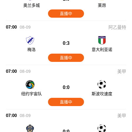
奥兰多城
莱昂
直播中
07:00
08-09
阿乙曼特
0:3
梅洛
意大利亚诺
直播中
07:00
08-09
美甲
0:0
纽约宇宙队
斯波坎速度
直播中
07:00
08-09
美甲
0:0