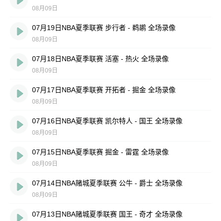
08月09日
07月19日NBA夏季联赛 步行者 - 鹈鹕 全场录像
08月09日
07月18日NBA夏季联赛 活塞 - 热火 全场录像
08月09日
07月17日NBA夏季联赛 开拓者 - 掘金 全场录像
08月09日
07月16日NBA夏季联赛 凯尔特人 - 国王 全场录像
08月09日
07月15日NBA夏季联赛 掘金 - 雷霆 全场录像
08月09日
07月14日NBA赌城夏季联赛 公牛 - 爵士 全场录像
08月09日
07月13日NBA赌城夏季联赛 国王 - 奇才 全场录像