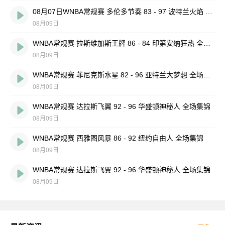
08月07日WNBA常规赛 多伦多节奏 83 - 97 波特兰火焰 集锦
08月09日
WNBA常规赛 拉斯维加斯王牌 86 - 84 印第安纳狂热 全场集锦
08月09日
WNBA常规赛 菲尼克斯水星 82 - 96 亚特兰大梦想 全场集锦
08月09日
WNBA常规赛 达拉斯飞翼 92 - 96 华盛顿神秘人 全场集锦
08月09日
WNBA常规赛 西雅图风暴 86 - 92 纽约自由人 全场集锦
08月09日
WNBA常规赛 达拉斯飞翼 92 - 96 华盛顿神秘人 全场集锦
08月09日