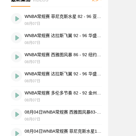
WNBA常规赛 菲尼克斯水星 82 - 96 亚特兰大梦想 全场集锦
08月07日
WNBA常规赛 达拉斯飞翼 92 - 96 华盛顿神秘人 全场集锦
08月07日
WNBA常规赛 西雅图风暴 86 - 92 纽约自由人 全场集锦
08月07日
WNBA常规赛 达拉斯飞翼 92 - 96 华盛顿神秘人 全场集锦
08月07日
WNBA常规赛 多伦多节奏 82 - 92 金州女武神 全场集锦
08月07日
08月04日WNBA常规赛 西雅图风暴83-95纽约自由人 全场集锦
08月07日
08月04日WNBA常规赛 菲尼克斯水星106-101芝加哥天空 全场集锦