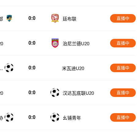
0:0
直播中
部
廷布联
0:0
直播中
0
治尼兰德U20
0:0
直播中
U
米瓦迪U20
0:0
直播中
0
汉达瓦底联U20
0:0
直播中
协
幺铺青年