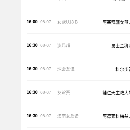
16:00
08-07
女欧U18 B
阿塞拜疆女篮
18
16:30
08-07
澳昆超
昆士兰狮
16:30
08-07
球会友谊
科尔多
16:30
08-07
友谊赛
辅仁天主教大
16:30
08-07
澳南女后备
阿德莱科梅兹
足后备队