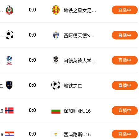
0:0
直播中
后
地铁之星女足后
备队
0:0
直播中
女
西阿德莱德SC
女足后备队
0:0
直播中
女
阿德莱德大学女
足后备队
0:0
直播中
星
地铁之星
0:0
直播中
6
保加利亚U16
0:0
直播中
6
塞浦路斯U16