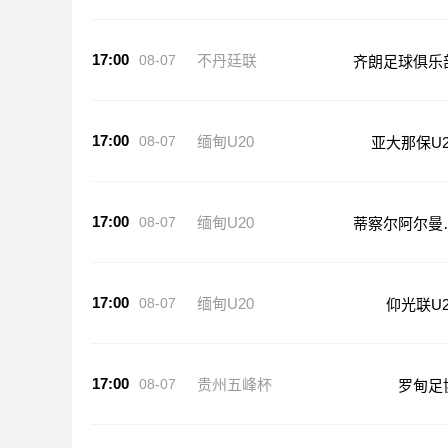
17:00
08-07
不丹廷联
齐朗足球俱乐
17:00
08-07
缅甸U20
亚大那保U2
17:00
08-07
缅甸U20
蒂察尔阿尔曼
20
17:00
08-07
缅甸U20
仰光联U2
17:00
08-07
贵州五峰杯
罗甸足