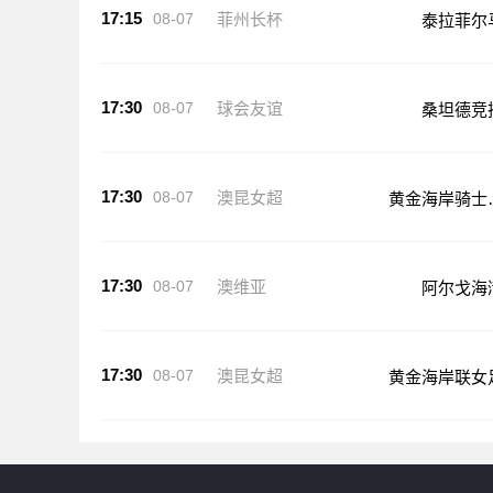
17:15
08-07
菲州长杯
泰拉菲尔
17:30
08-07
球会友谊
桑坦德竞
17:30
08-07
澳昆女超
黄金海岸骑士
足
17:30
08-07
澳维亚
阿尔戈海
17:30
08-07
澳昆女超
黄金海岸联女
jrs直播网持续整合优质jrs直播nba在线观看、jrs直