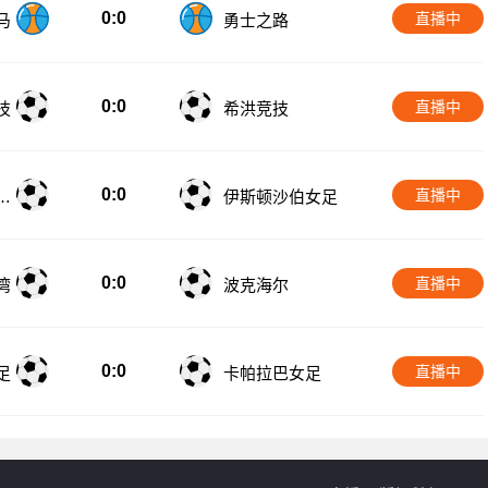
0:0
直播中
马
勇士之路
0:0
直播中
技
希洪竞技
0:0
直播中
女
伊斯顿沙伯女足
0:0
直播中
湾
波克海尔
0:0
直播中
足
卡帕拉巴女足
Copyright © 2026 All Rights Reserved 24直播网 版权所有
播nba(无插件)直播资源，24小时不间断更新免费、高清且稳定的直播信号源