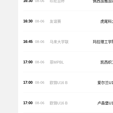
16:30
08-06
印尼总杯
佩西加雅加
16:30
08-06
友谊赛
虎尾科
16:45
08-06
马来大学联
玛拉理工学
17:00
08-06
菲MPBL
凯西织
17:00
08-06
欧锦U16 B
爱尔兰U1
17:00
08-06
欧锦U16 B
卢森堡U1