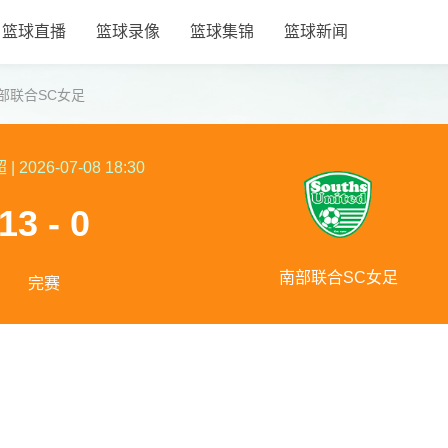
篮球直播
篮球录像
篮球集锦
篮球新闻
部联合SC女足
超
|
2026-07-08 18:30
13 - 0
南部联合SC女足
完赛