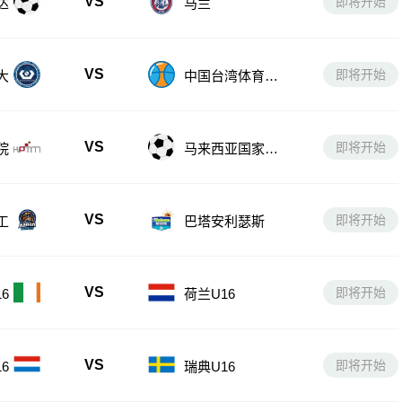
VS
即将开始
达
马兰
VS
即将开始
大
中国台湾体育大
学
VS
即将开始
院
马来西亚国家大
学
VS
即将开始
工
巴塔安利瑟斯
VS
即将开始
6
荷兰U16
VS
即将开始
6
瑞典U16