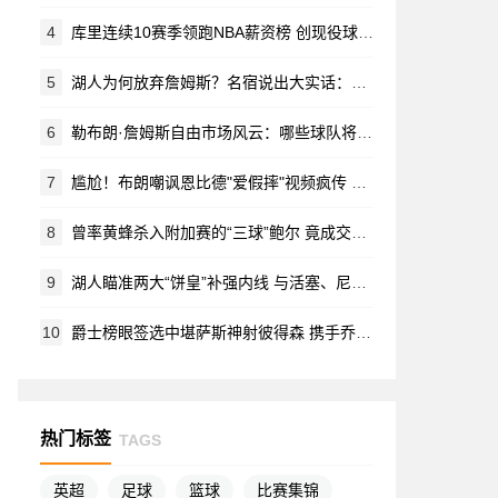
4
库里连续10赛季领跑NBA薪资榜 创现役球员名人堂特展纪录
5
湖人为何放弃詹姆斯？名宿说出大实话：再拼一年还是止步次轮
6
勒布朗·詹姆斯自由市场风云：哪些球队将豪掷千金招揽传奇巨星？
7
尴尬！布朗嘲讽恩比德"爱假摔"视频疯传 网友调侃：两月后竟成队友
8
曾率黄蜂杀入附加赛的“三球”鲍尔 竟成交易筹码
9
湖人瞄准两大“饼皇”补强内线 与活塞、尼克斯争夺冠军中锋
10
爵士榜眼签选中堪萨斯神射彼得森 携手乔治打造未来黄金后场
热门标签
TAGS
英超
足球
篮球
比赛集锦