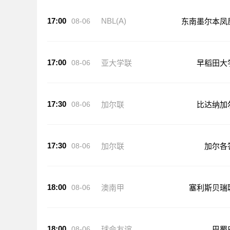
17:00
NBL(A)
08-06
东南墨尔本凤
17:00
08-06
亚大学联
早稻田大
17:30
08-06
加尔联
比达纳加
17:30
08-06
加尔联
加尔各
18:00
08-06
澳南甲
塞利斯贝瑞
18:00
08-06
球会友谊
巴蜀