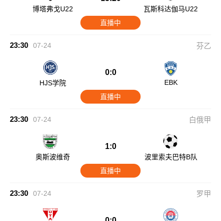
博塔弗戈U22
瓦斯科达伽马U22
直播中
23:30
07-24
芬乙
0:0
EBK
HJS学院
直播中
23:30
07-24
白俄甲
1:0
奥斯波维奇
波里索夫巴特B队
直播中
23:30
07-24
罗甲
0:0