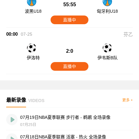
55:55
波黑U18
匈牙利U18
直播中
00:00
07-25
芬乙
2:0
伊洛特
伊韦斯B队
直播中
最新录像
VIDEOS
更多 +
07月19日NBA夏季联赛 步行者 - 鹈鹕 全场录像
07月25日
07月18日NBA夏季联赛 活塞 - 热火 全场录像