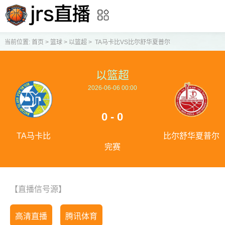
当前位置:
首页
>
篮球
>
以篮超
>
TA马卡比VS比尔舒华夏普尔
以篮超
2026-06-06 00:00
0 - 0
TA马卡比
比尔舒华夏普尔
完赛
【直播信号源】
高清直播
腾讯体育