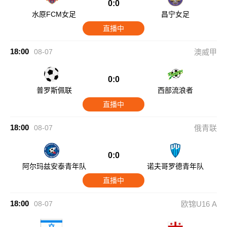
0:0
水原FCM女足
昌宁女足
直播中
18:00
08-07
澳威甲
0:0
普罗斯佩联
西部流浪者
直播中
18:00
08-07
俄青联
0:0
阿尔玛兹安泰青年队
诺夫哥罗德青年队
直播中
18:00
08-07
欧锦U16 A