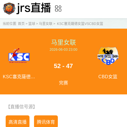
当前位置:
首页
>
篮球
>
马里女联
>
KSC塞克薩德女篮VSCBD女篮
马里女联
2026-06-03 23:00
52 - 47
KSC塞克薩德女
CBD女篮
完赛
篮
【直播信号源】
高清直播
腾讯体育