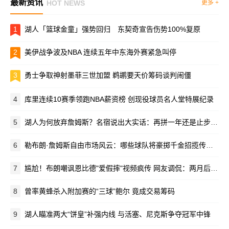
最新资讯
HOT NEWS
更多 +
1
湖人「篮球金童」强势回归 东契奇宣告伤势100%复原
2
美伊战争波及NBA 连续五年中东海外赛紧急叫停
3
勇士争取神射墨菲三世加盟 鹈鹕要天价筹码谈判闹僵
4
库里连续10赛季领跑NBA薪资榜 创现役球员名人堂特展纪录
5
湖人为何放弃詹姆斯？名宿说出大实话：再拼一年还是止步次轮
6
勒布朗·詹姆斯自由市场风云：哪些球队将豪掷千金招揽传奇巨星？
7
尴尬！布朗嘲讽恩比德"爱假摔"视频疯传 网友调侃：两月后竟成队友
8
曾率黄蜂杀入附加赛的“三球”鲍尔 竟成交易筹码
9
湖人瞄准两大“饼皇”补强内线 与活塞、尼克斯争夺冠军中锋