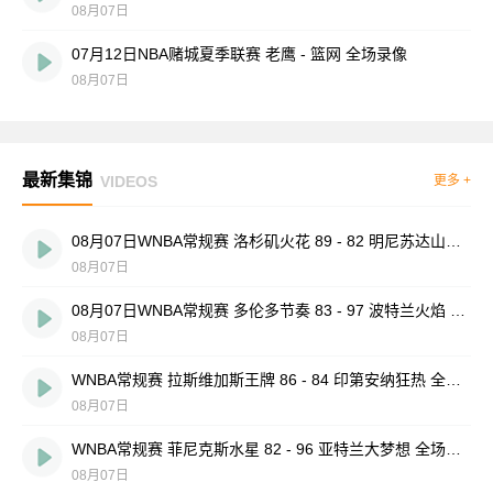
08月07日
07月12日NBA赌城夏季联赛 老鹰 - 篮网 全场录像
08月07日
最新集锦
VIDEOS
更多 +
08月07日WNBA常规赛 洛杉矶火花 89 - 82 明尼苏达山猫 全场集锦
08月07日
08月07日WNBA常规赛 多伦多节奏 83 - 97 波特兰火焰 集锦
08月07日
WNBA常规赛 拉斯维加斯王牌 86 - 84 印第安纳狂热 全场集锦
08月07日
WNBA常规赛 菲尼克斯水星 82 - 96 亚特兰大梦想 全场集锦
08月07日