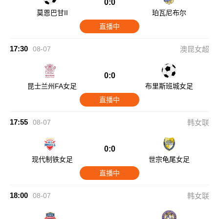
0:0
莫恩巴甘II
珀瓦尼布尔
直播中
17:30
08-07
澳昆女超
0:0
昆士兰州FA女足
布里斯班城女足
直播中
17:55
08-07
韩女联
0:0
现代制铁女足
世宗龟尾女足
直播中
18:00
08-07
韩女联