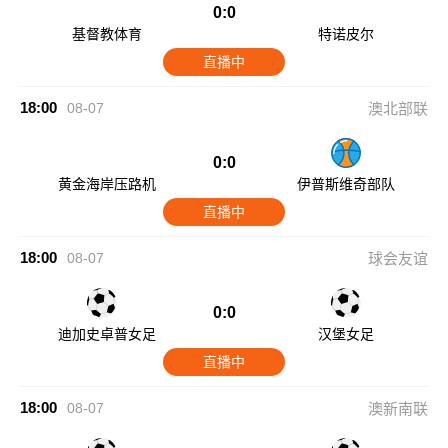
0:0
基督教体育
特诺皮尔
直播中
18:00
08-07
澳北部联
0:0
黄金海岸压路机
伊普斯维奇部队
直播中
18:00
08-07
球会友谊
0:0
迪加史卓普女足
汉堡女足
直播中
18:00
08-07
澳新南联