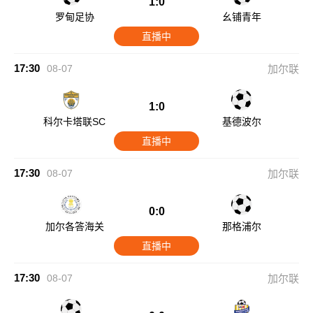
1:0
罗甸足协
幺铺青年
直播中
17:30
08-07
加尔联
1:0
科尔卡塔联SC
基德波尔
直播中
17:30
08-07
加尔联
0:0
加尔各答海关
那格浦尔
直播中
17:30
08-07
加尔联