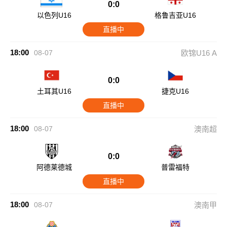
0:0
以色列U16
格鲁吉亚U16
直播中
18:00
08-07
欧锦U16 A
0:0
土耳其U16
捷克U16
直播中
18:00
08-07
澳南超
0:0
阿德莱德城
普雷福特
直播中
18:00
08-07
澳南甲