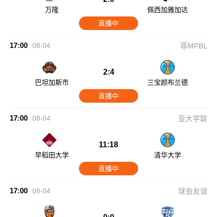
万隆
佩西加雅加达
直播中
17:00
08-04
菲MPBL
2:4
巴坦加斯市
三宝颜布兰德
直播中
17:00
08-04
亚大学联
11:18
早稻田大学
清华大学
直播中
17:00
08-04
球会友谊