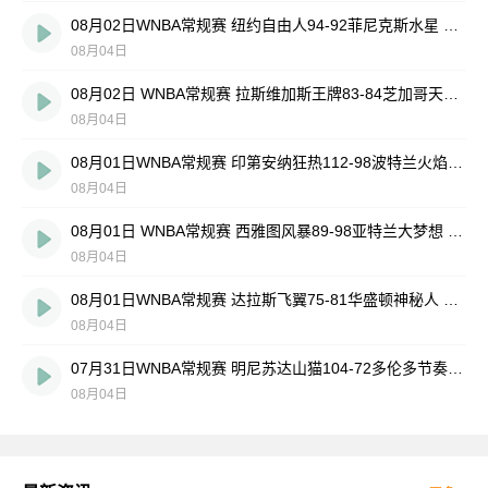
08月02日WNBA常规赛 纽约自由人94-92菲尼克斯水星 全场集锦
08月04日
08月02日 WNBA常规赛 拉斯维加斯王牌83-84芝加哥天空 全场集锦
08月04日
08月01日WNBA常规赛 印第安纳狂热112-98波特兰火焰 全场集锦
08月04日
08月01日 WNBA常规赛 西雅图风暴89-98亚特兰大梦想 全场集锦
08月04日
08月01日WNBA常规赛 达拉斯飞翼75-81华盛顿神秘人 全场集锦
08月04日
07月31日WNBA常规赛 明尼苏达山猫104-72多伦多节奏 全场集锦
08月04日