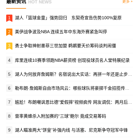
最新资讯
HOT NEWS
更多 +
1
湖人「篮球金童」强势回归 东契奇宣告伤势100%复原
2
美伊战争波及NBA 连续五年中东海外赛紧急叫停
3
勇士争取神射墨菲三世加盟 鹈鹕要天价筹码谈判闹僵
4
库里连续10赛季领跑NBA薪资榜 创现役球员名人堂特展纪录
5
湖人为何放弃詹姆斯？名宿说出大实话：再拼一年还是止步次轮
6
勒布朗·詹姆斯自由市场风云：哪些球队将豪掷千金招揽传奇巨星？
7
尴尬！布朗嘲讽恩比德"爱假摔"视频疯传 网友调侃：两月后竟成队友
8
曾率黄蜂杀入附加赛的“三球”鲍尔 竟成交易筹码
9
湖人瞄准两大“饼皇”补强内线 与活塞、尼克斯争夺冠军中锋