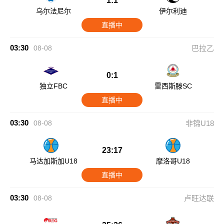
1:1
乌尔法尼尔
伊尔利迪
直播中
03:30
08-08
巴拉乙
0:1
独立FBC
雷西斯滕SC
直播中
03:30
08-08
非锦U18
23:17
马达加斯加U18
摩洛哥U18
直播中
03:30
08-08
卢旺达联