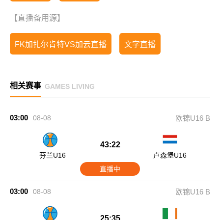
【直播备用源】
FK加扎尔肯特VS加云直播
文字直播
相关赛事
GAMES LIVING
03:00
08-08
欧锦U16 B
43:22
芬兰U16
卢森堡U16
直播中
03:00
08-08
欧锦U16 B
25:35