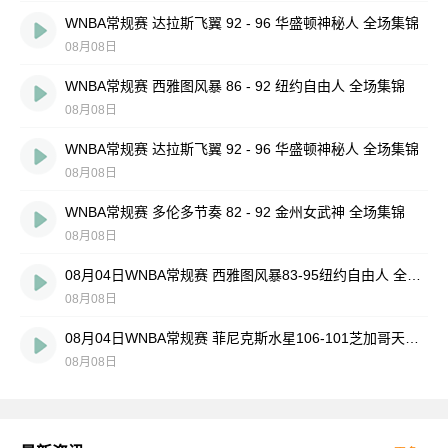
WNBA常规赛 达拉斯飞翼 92 - 96 华盛顿神秘人 全场集锦
08月08日
WNBA常规赛 西雅图风暴 86 - 92 纽约自由人 全场集锦
08月08日
WNBA常规赛 达拉斯飞翼 92 - 96 华盛顿神秘人 全场集锦
08月08日
WNBA常规赛 多伦多节奏 82 - 92 金州女武神 全场集锦
08月08日
08月04日WNBA常规赛 西雅图风暴83-95纽约自由人 全场集锦
08月08日
08月04日WNBA常规赛 菲尼克斯水星106-101芝加哥天空 全场集锦
08月08日