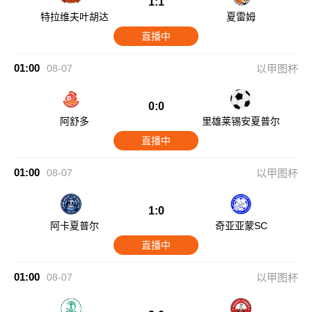
1:1
特拉维夫叶胡达
夏雷姆
直播中
01:00
08-07
以甲图杯
0:0
阿舒多
里雄莱锡安夏普尔
直播中
01:00
08-07
以甲图杯
1:0
阿卡夏普尔
奇亚亚蒙SC
直播中
01:00
08-07
以甲图杯