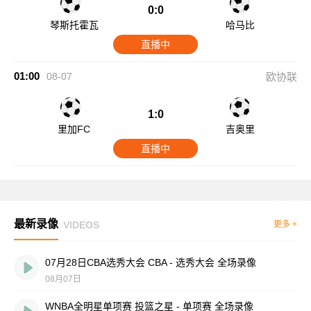
0:0
琴斯托霍瓦
哈马比
直播中
01:00
08-07
欧协联
1:0
里加FC
吉奥里
直播中
最新录像
VIDEOS
更多 +
07月28日CBA选秀大会 CBA - 选秀大会 全场录像
08月07日
WNBA全明星单项赛 投篮之星 - 单项赛 全场录像