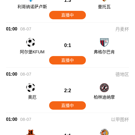
1:3
利哥纳诺萨卢斯
曼托瓦
直播中
01:00
08-07
丹麦杯
0:1
阿尔堡KFUM
弗格尔巴肯
直播中
01:00
08-07
德地区
2:2
奥厄
柏林迪纳摩
直播中
01:00
08-07
以甲图杯