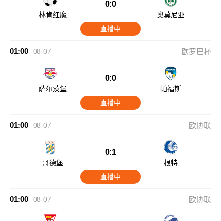
0:0
林肯红魔
奥莫尼亚
直播中
01:00
08-07
欧罗巴杯
0:0
萨尔茨堡
帕福斯
直播中
01:00
08-07
欧协联
0:1
哥德堡
根特
直播中
01:00
08-07
欧协联