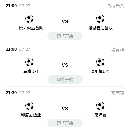
21:00
07-27
乌拉后备
VS
德芬索后备队
漫游者后备队
即将开始
21:00
07-27
瑞青超
VS
马模U21
渥那模U21
即将开始
21:30
07-27
东南锦
VS
印度尼西亚
柬埔寨
即将开始