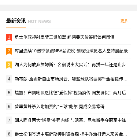
最新资讯
HOT NEWS
更多 +
1
勇士争取神射墨菲三世加盟 鹈鹕要天价筹码谈判闹僵
2
库里连续10赛季领跑NBA薪资榜 创现役球员名人堂特展纪录
3
湖人为何放弃詹姆斯？名宿说出大实话：再拼一年还是止步次轮
4
勒布朗·詹姆斯自由市场风云：哪些球队将豪掷千金招揽传奇巨星？
5
尴尬！布朗嘲讽恩比德"爱假摔"视频疯传 网友调侃：两月后竟成队友
6
曾率黄蜂杀入附加赛的“三球”鲍尔 竟成交易筹码
7
湖人瞄准两大“饼皇”补强内线 与活塞、尼克斯争夺冠军中锋
8
爵士榜眼签选中堪萨斯神射彼得森 携手乔治打造未来黄金后场