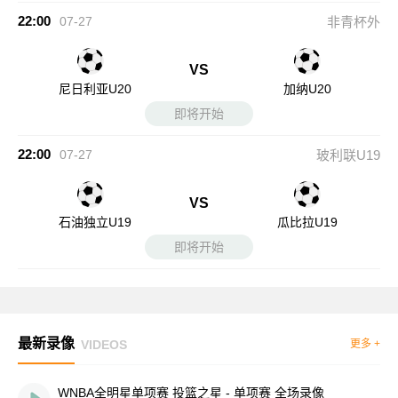
22:00
07-27
非青杯外
VS
尼日利亚U20
加纳U20
即将开始
22:00
07-27
玻利联U19
VS
石油独立U19
瓜比拉U19
即将开始
最新录像
VIDEOS
更多 +
WNBA全明星单项赛 投篮之星 - 单项赛 全场录像