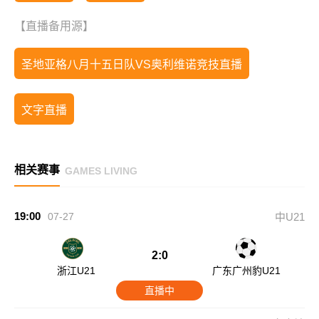
【直播备用源】
圣地亚格八月十五日队VS奥利维诺竞技直播
文字直播
相关赛事
GAMES LIVING
19:00
07-27
中U21
2:0
浙江U21
广东广州豹U21
直播中