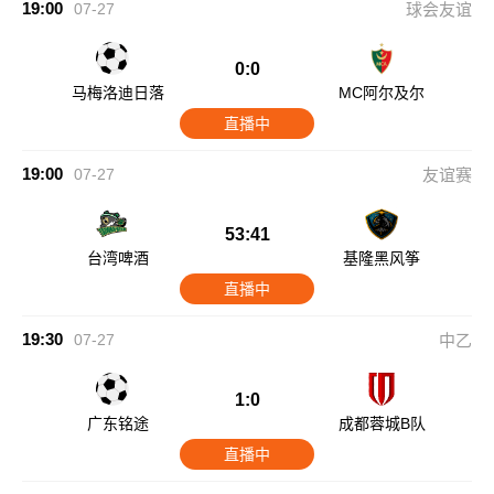
19:00
07-27
球会友谊
0:0
马梅洛迪日落
MC阿尔及尔
直播中
19:00
07-27
友谊赛
53:41
台湾啤酒
基隆黑风筝
直播中
19:30
07-27
中乙
1:0
广东铭途
成都蓉城B队
直播中