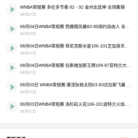
WNBA常规赛 多伦多节奏 82 - 92 金州女武神 全场集锦
08月07日
08月04日WNBA常规赛 西雅图风暴83-95纽约自由人 全场集锦
08月07日
08月04日WNBA常规赛 菲尼克斯水星106-101芝加哥天空 全场集锦
08月07日
08月04日WNBA常规赛 拉斯维加斯王牌109-87亚特兰大梦想 全场集锦
08月07日
08月03日 WNBA常规赛 康涅狄格太阳63-83达拉斯飞翼 全场集锦
08月07日
08月03日WNBA常规赛 洛杉矶火花106-101波特兰火焰 全场集锦
08月07日