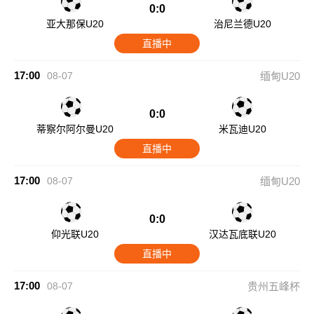
0:0
亚大那保U20
治尼兰德U20
直播中
17:00
08-07
缅甸U20
0:0
蒂察尔阿尔曼U20
米瓦迪U20
直播中
17:00
08-07
缅甸U20
0:0
仰光联U20
汉达瓦底联U20
直播中
17:00
08-07
贵州五峰杯