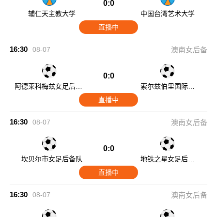
0:0
辅仁天主教大学
中国台湾艺术大学
直播中
16:30
08-07
澳南女后备
0:0
阿德莱科梅兹女足后备
索尔兹伯里国际女
队
足后备队
直播中
16:30
08-07
澳南女后备
0:0
坎贝尔市女足后备队
地铁之星女足后备
队
直播中
16:30
08-07
澳南女后备