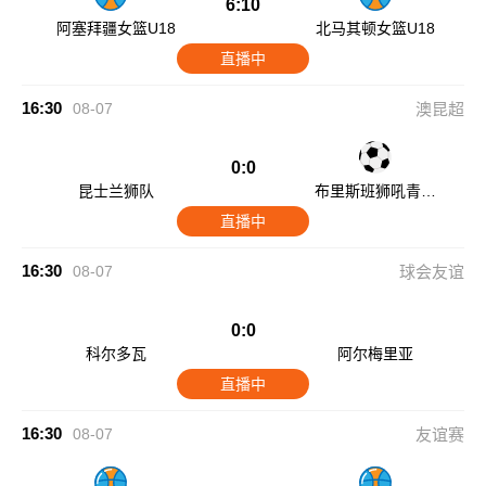
6:10
阿塞拜疆女篮U18
北马其顿女篮U18
直播中
16:30
08-07
澳昆超
0:0
昆士兰狮队
布里斯班狮吼青年
队
直播中
16:30
08-07
球会友谊
0:0
科尔多瓦
阿尔梅里亚
直播中
16:30
08-07
友谊赛