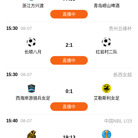
浙江方兴渡
青岛崂山啤酒
直播中
15:30
08-07
贵州五峰杯
2:1
长顺八月
红岩村二队
直播中
15:30
08-07
新西女超
0:1
西海岸游骑兵女足
艾勒斯利女足
直播中
15:40
08-07
中国NBL U19
19:13