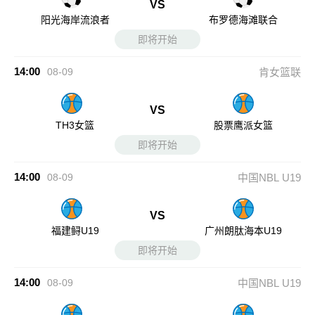
VS
阳光海岸流浪者
布罗德海滩联合
即将开始
14:00
08-09
肯女篮联
VS
TH3女篮
股票鹰派女篮
即将开始
14:00
08-09
中国NBL U19
VS
福建鲟U19
广州朗肽海本U19
即将开始
14:00
08-09
中国NBL U19