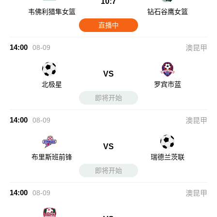
10:7
韦佛利猎隼女篮
钻石谷鹰女篮
直播中
14:00
08-09
澳昆甲
VS
北极星
罗宾市蓝
即将开始
14:00
08-09
澳昆甲
VS
布里斯班前锋
瑞德兰茨联
即将开始
14:00
08-09
澳昆甲