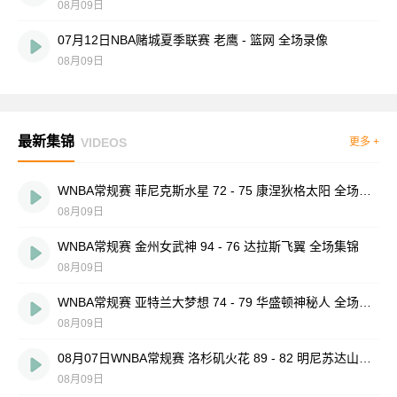
08月09日
07月12日NBA赌城夏季联赛 老鹰 - 篮网 全场录像
08月09日
最新集锦
VIDEOS
更多 +
WNBA常规赛 菲尼克斯水星 72 - 75 康涅狄格太阳 全场集锦
08月09日
WNBA常规赛 金州女武神 94 - 76 达拉斯飞翼 全场集锦
08月09日
WNBA常规赛 亚特兰大梦想 74 - 79 华盛顿神秘人 全场集锦
08月09日
08月07日WNBA常规赛 洛杉矶火花 89 - 82 明尼苏达山猫 全场集锦
08月09日