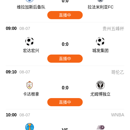
0:0
维拉加斯后备队
拉法米利亚FC
直播中
09:00
08-07
贵州五峰杯
0:0
宏达宏兴
城发集团
直播中
09:10
08-07
哥伦乙
0:0
卡达根拿
尤姆博独立
直播中
10:00
WNBA
08-07