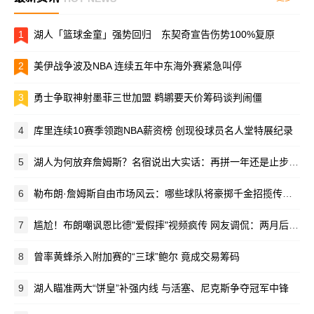
1
湖人「篮球金童」强势回归 东契奇宣告伤势100%复原
2
美伊战争波及NBA 连续五年中东海外赛紧急叫停
3
勇士争取神射墨菲三世加盟 鹈鹕要天价筹码谈判闹僵
4
库里连续10赛季领跑NBA薪资榜 创现役球员名人堂特展纪录
5
湖人为何放弃詹姆斯？名宿说出大实话：再拼一年还是止步次轮
6
勒布朗·詹姆斯自由市场风云：哪些球队将豪掷千金招揽传奇巨星？
7
尴尬！布朗嘲讽恩比德"爱假摔"视频疯传 网友调侃：两月后竟成队友
8
曾率黄蜂杀入附加赛的“三球”鲍尔 竟成交易筹码
9
湖人瞄准两大“饼皇”补强内线 与活塞、尼克斯争夺冠军中锋