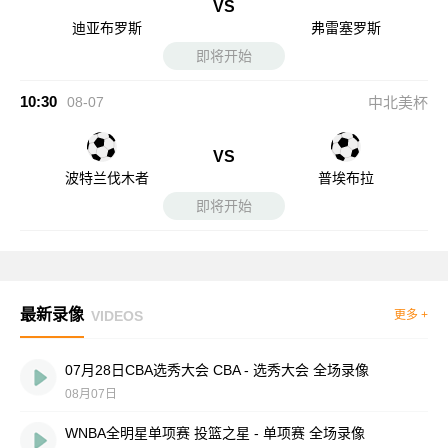
VS
迪亚布罗斯
弗雷塞罗斯
即将开始
10:30
08-07
中北美杯
VS
波特兰伐木者
普埃布拉
即将开始
最新录像
VIDEOS
更多 +
07月28日CBA选秀大会 CBA - 选秀大会 全场录像
08月07日
WNBA全明星单项赛 投篮之星 - 单项赛 全场录像