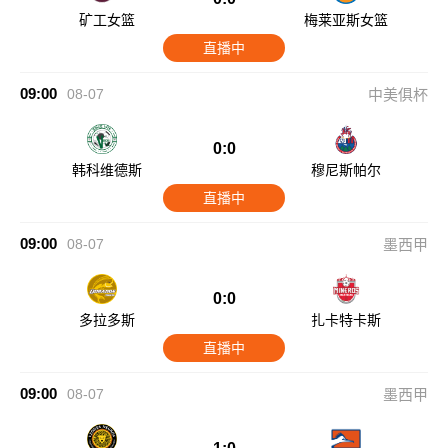
矿工女篮
梅莱亚斯女篮
直播中
09:00
08-07
中美俱杯
0:0
韩科维德斯
穆尼斯帕尔
直播中
09:00
08-07
墨西甲
0:0
多拉多斯
扎卡特卡斯
直播中
09:00
08-07
墨西甲