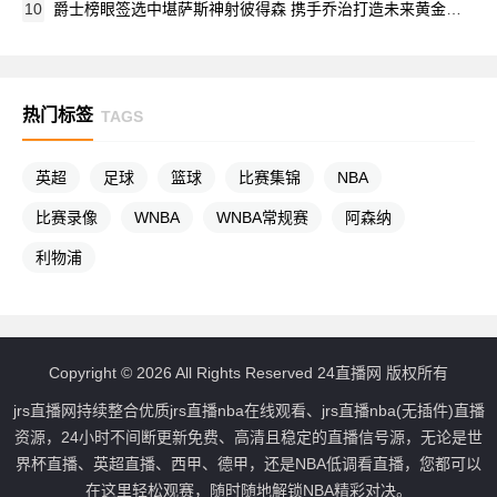
10
爵士榜眼签选中堪萨斯神射彼得森 携手乔治打造未来黄金后场
热门标签
TAGS
英超
足球
篮球
比赛集锦
NBA
比赛录像
WNBA
WNBA常规赛
阿森纳
利物浦
Copyright © 2026 All Rights Reserved 24直播网 版权所有
jrs直播网持续整合优质jrs直播nba在线观看、jrs直播nba(无插件)直播
资源，24小时不间断更新免费、高清且稳定的直播信号源，无论是世
界杯直播、英超直播、西甲、德甲，还是NBA低调看直播，您都可以
在这里轻松观赛，随时随地解锁NBA精彩对决。