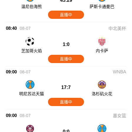
45:29
温尼伯海熊
萨斯卡通曼巴
直播中
08:40
08-07
中北美杯
1:0
芝加哥火焰
内卡萨
直播中
09:00
WNBA
08-07
17:7
明尼苏达天猫
洛杉矶火花
直播中
09:00
08-07
墨女篮
0:0