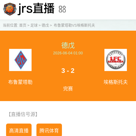
当前位置:
首页
>
足球
>
德戊
>
布鲁蒙塔勒VS埃格斯托夫
德戊
2026-06-04 01:00
3 - 2
布鲁蒙塔勒
埃格斯托夫
完赛
【直播信号源】
高清直播
腾讯体育