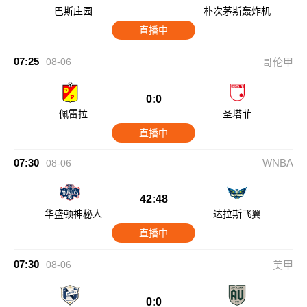
巴斯庄园
朴次茅斯轰炸机
直播中
07:25
08-06
哥伦甲
0:0
佩雷拉
圣塔菲
直播中
07:30
WNBA
08-06
42:48
华盛顿神秘人
达拉斯飞翼
直播中
07:30
08-06
美甲
0:0