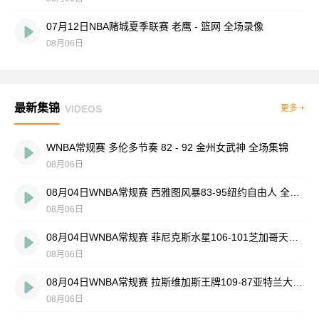
07月12日NBA赌城夏季联赛 老鹰 - 篮网 全场录像
08月06日
最新集锦
VIDEOS
更多 +
WNBA常规赛 多伦多节奏 82 - 92 金州女武神 全场集锦
08月06日
08月04日WNBA常规赛 西雅图风暴83-95纽约自由人 全场集锦
08月06日
08月04日WNBA常规赛 菲尼克斯水星106-101芝加哥天空 全场集锦
08月06日
08月04日WNBA常规赛 拉斯维加斯王牌109-87亚特兰大梦想 全场集锦
08月06日