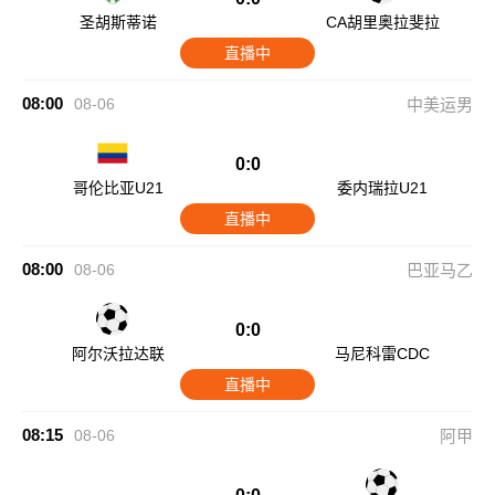
圣胡斯蒂诺
CA胡里奥拉斐拉
直播中
08:00
08-06
中美运男
0:0
哥伦比亚U21
委内瑞拉U21
直播中
08:00
08-06
巴亚马乙
0:0
阿尔沃拉达联
马尼科雷CDC
直播中
08:15
08-06
阿甲