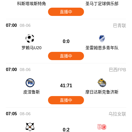
科斯塔埃斯特角
圣马丁足球俱乐部
直播中
07:00
08-06
巴青联
0:0
罗赖马U20
圣雷姆恩多青年队
直播中
07:00
08-06
巴西FPB
41:71
皮涅鲁斯
摩日达斯克鲁济斯
直播中
07:05
08-06
乌拉女联
0:2