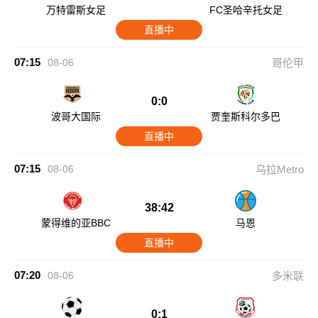
万特雷斯女足
FC圣哈辛托女足
直播中
07:15
08-06
哥伦甲
0:0
波哥大国际
贾奎斯科尔多巴
直播中
07:15
08-06
乌拉Metro
38:42
蒙得维的亚BBC
马恩
直播中
07:20
08-06
多米联
0:1