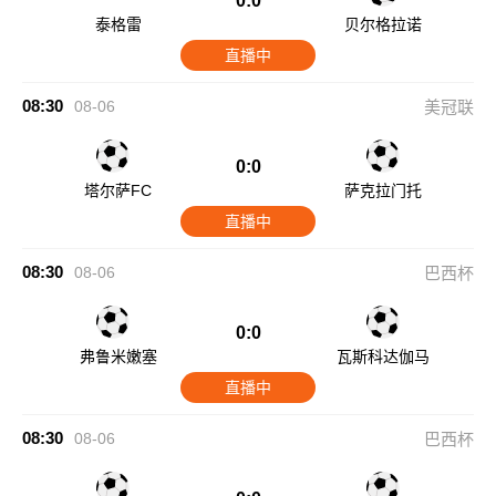
0:0
泰格雷
贝尔格拉诺
直播中
08:30
08-06
美冠联
0:0
塔尔萨FC
萨克拉门托
直播中
08:30
08-06
巴西杯
0:0
弗鲁米嫩塞
瓦斯科达伽马
直播中
08:30
08-06
巴西杯