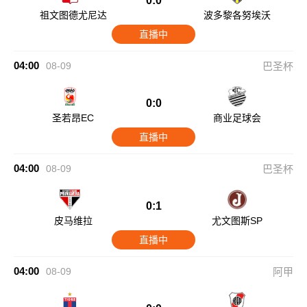
0:0
祖文图德尤尼达
波多黎各努埃沃
直播中
04:00
08-09
巴圣杯
0:0
圣若昂EC
商业足球会
直播中
04:00
08-09
巴圣杯
0:1
皮马维拉
尤文图斯SP
直播中
04:00
08-09
阿甲