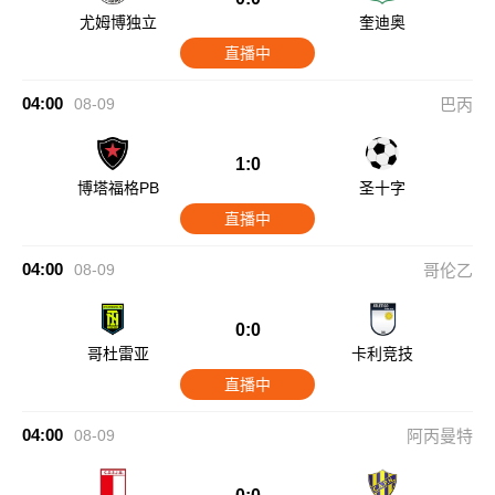
尤姆博独立
奎迪奥
直播中
04:00
08-09
巴丙
1:0
博塔福格PB
圣十字
直播中
04:00
08-09
哥伦乙
0:0
哥杜雷亚
卡利竞技
直播中
04:00
08-09
阿丙曼特