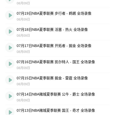
08月09日
07月19日NBA夏季联赛 步行者 - 鹈鹕 全场录像
08月09日
07月18日NBA夏季联赛 活塞 - 热火 全场录像
08月09日
07月17日NBA夏季联赛 开拓者 - 掘金 全场录像
08月09日
07月16日NBA夏季联赛 凯尔特人 - 国王 全场录像
08月09日
07月15日NBA夏季联赛 掘金 - 雷霆 全场录像
08月09日
07月14日NBA赌城夏季联赛 公牛 - 爵士 全场录像
08月09日
07月13日NBA赌城夏季联赛 国王 - 奇才 全场录像