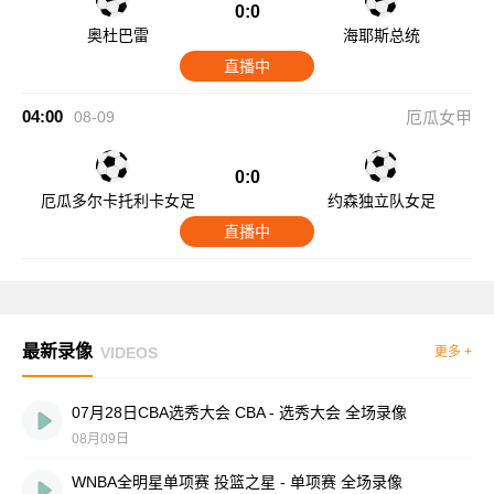
0:0
奥杜巴雷
海耶斯总统
直播中
04:00
08-09
厄瓜女甲
0:0
厄瓜多尔卡托利卡女足
约森独立队女足
直播中
最新录像
VIDEOS
更多 +
07月28日CBA选秀大会 CBA - 选秀大会 全场录像
08月09日
WNBA全明星单项赛 投篮之星 - 单项赛 全场录像