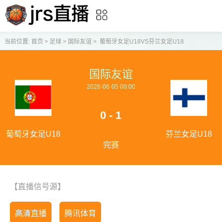
当前位置:
首页
>
足球
>
国际友谊
>
葡萄牙女足U18VS芬兰女足U18
国际友谊
2026-06-05 00:00
0 - 1
葡萄牙女足U18
芬兰女足U18
完赛
【直播信号源】
高清直播
腾讯体育