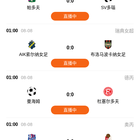
0:0
帕多夫
SV多瑙
直播中
01:00
08-08
瑞典女超
0:0
AIK索尔纳女足
布洛马波卡纳女足
直播中
01:00
08-08
德丙
0:0
曼海姆
杜塞尔多夫
直播中
01:00
08-08
奥丙