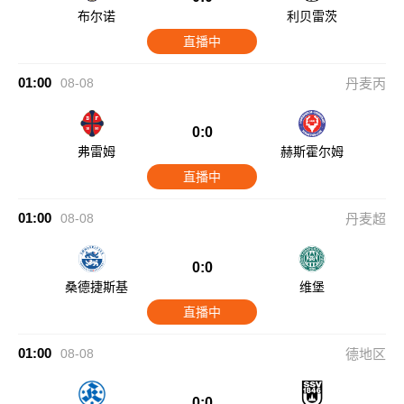
布尔诺
利贝雷茨
直播中
01:00
08-08
丹麦丙
0:0
弗雷姆
赫斯霍尔姆
直播中
01:00
08-08
丹麦超
0:0
桑德捷斯基
维堡
直播中
01:00
08-08
德地区
0:0