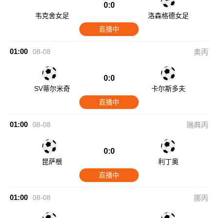
0:0
韦克舍女足
洛森格德女足
直播中
01:00
08-08
奥丙
0:0
SV蒂尔米奇
卡尔斯多夫
直播中
01:00
08-08
瑞典丙
0:0
昆萨根
利丁奥
直播中
01:00
08-08
挪丙