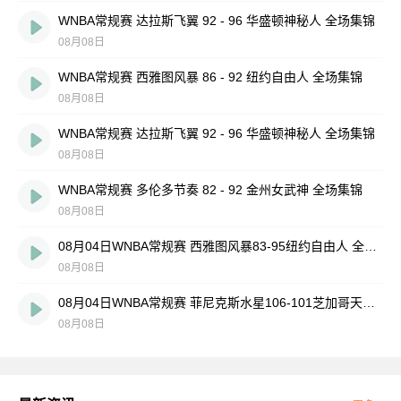
WNBA常规赛 达拉斯飞翼 92 - 96 华盛顿神秘人 全场集锦
08月08日
WNBA常规赛 西雅图风暴 86 - 92 纽约自由人 全场集锦
08月08日
WNBA常规赛 达拉斯飞翼 92 - 96 华盛顿神秘人 全场集锦
08月08日
WNBA常规赛 多伦多节奏 82 - 92 金州女武神 全场集锦
08月08日
08月04日WNBA常规赛 西雅图风暴83-95纽约自由人 全场集锦
08月08日
08月04日WNBA常规赛 菲尼克斯水星106-101芝加哥天空 全场集锦
08月08日