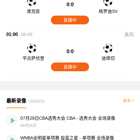
0:0
席克臣
格罗迪SV
直播中
01:00
08-08
奥丙
0:0
平古萨伏登
迪塔切
直播中
最新录像
VIDEOS
更多 +
07月28日CBA选秀大会 CBA - 选秀大会 全场录像
08月08日
WNBA全明星单项赛 投篮之星 - 单项赛 全场录像